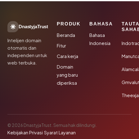
PRODUK
BAHASA
TAUT
DnastyjaTrust
SAHA
Beranda
Bahasa
Intelijen domain
Indonesia
Indotra
Fitur
otomatis dan
independen untuk
Cara kerja
Manutc
web terbuka.
Domain
Alamca
yang baru
Gmvalu
diperiksa
Theexj
© 2026 DnastyjaTrust. Semua hak dilindungi.
Kebijakan Privasi
·
Syarat Layanan