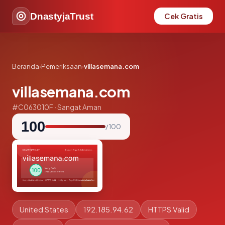
DnastyjaTrust
Cek Gratis
Beranda
›
Pemeriksaan
›
villasemana.com
villasemana.com
#C063010F · Sangat Aman
100
/ 100
United States
192.185.94.62
HTTPS Valid