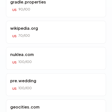
gradle.properties
90/100
US
wikipedia.org
70/100
US
nuklea.com
100/100
US
pre.wedding
100/100
US
geocities.com