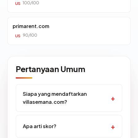
100/100
US
primarent.com
90/100
US
Pertanyaan Umum
Siapa yang mendaftarkan
villasemana.com?
Apa arti skor?