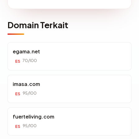
Domain Terkait
egama.net
70/100
ES
imasa.com
95/100
ES
fuerteliving.com
95/100
ES