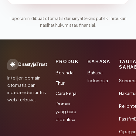
Laporan ini dibuat otomatis dari sinyal teknis publik. Ini bukan
nasihat hukum atau finansial.
PRODUK
BAHASA
TAUT
DnastyjaTrust
SAHA
Beranda
Bahasa
Intelijen domain
Indonesia
Sonorn
Fitur
otomatis dan
independen untuk
Cara kerja
Hakarfu
web terbuka.
Domain
Reliont
yang baru
Fastfm
diperiksa
Cipagan