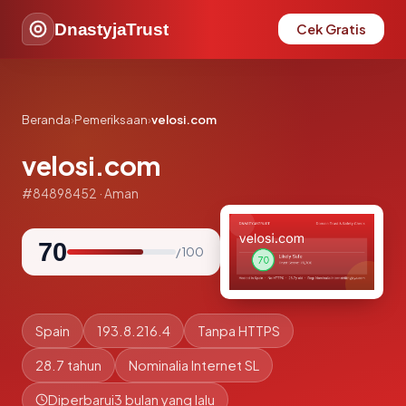
DnastyjaTrust
Cek Gratis
Beranda
›
Pemeriksaan
›
velosi.com
velosi.com
#84898452 · Aman
70
/ 100
Spain
193.8.216.4
Tanpa HTTPS
28.7 tahun
Nominalia Internet SL
Diperbarui
3 bulan yang lalu