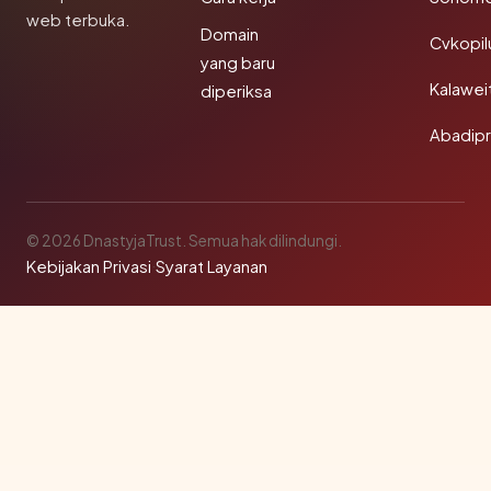
web terbuka.
Domain
Cvkopil
yang baru
Kalawei
diperiksa
Abadip
© 2026 DnastyjaTrust. Semua hak dilindungi.
Kebijakan Privasi
·
Syarat Layanan