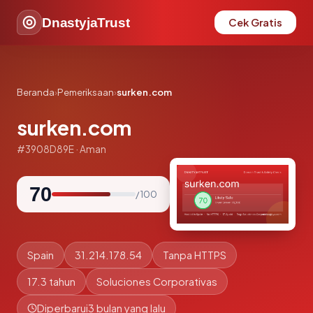
DnastyjaTrust
Cek Gratis
Beranda
›
Pemeriksaan
›
surken.com
surken.com
#3908D89E · Aman
70
/ 100
Spain
31.214.178.54
Tanpa HTTPS
17.3 tahun
Soluciones Corporativas
Diperbarui
3 bulan yang lalu