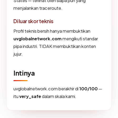
States — terlihat oleh siapa pun yang
menjalankan traceroute.
Di luar skor teknis
Profil teknis bersih hanya membuktikan
uvglobalnetwork.com
mengikuti standar
pipa industri. TIDAK membuktikan konten
jujur.
Intinya
uvglobalnetwork.com berakhir di
100/100
—
itu
very_safe
dalam skala kami.