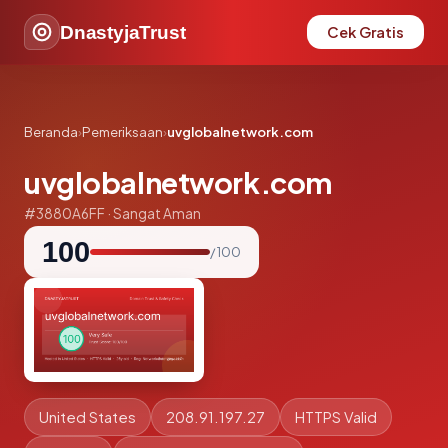
DnastyjaTrust
Cek Gratis
Beranda
›
Pemeriksaan
›
uvglobalnetwork.com
uvglobalnetwork.com
#3880A6FF · Sangat Aman
100
/ 100
United States
208.91.197.27
HTTPS Valid