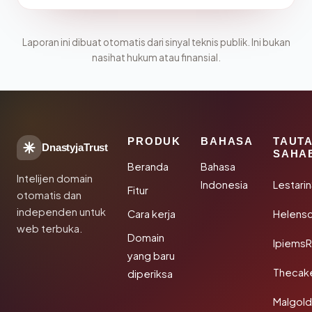
Laporan ini dibuat otomatis dari sinyal teknis publik. Ini bukan
nasihat hukum atau finansial.
PRODUK
BAHASA
TAUT
DnastyjaTrust
SAHA
Beranda
Bahasa
Intelijen domain
Indonesia
Lestari
Fitur
otomatis dan
independen untuk
Cara kerja
Helensc
web terbuka.
Domain
IpiemsR
yang baru
Thecak
diperiksa
Malgol