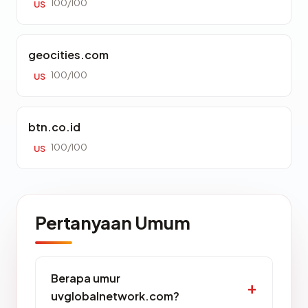
100/100
US
geocities.com
100/100
US
btn.co.id
100/100
US
Pertanyaan Umum
Berapa umur
uvglobalnetwork.com?