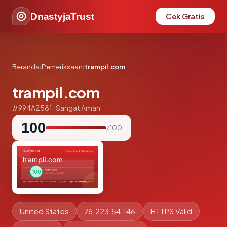
DnastyjaTrust
Cek Gratis
Beranda
›
Pemeriksaan
›
trampil.com
trampil.com
#994A2581 · Sangat Aman
100
/ 100
United States
76.223.54.146
HTTPS Valid