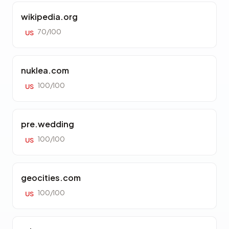
wikipedia.org
70/100
US
nuklea.com
100/100
US
pre.wedding
100/100
US
geocities.com
100/100
US