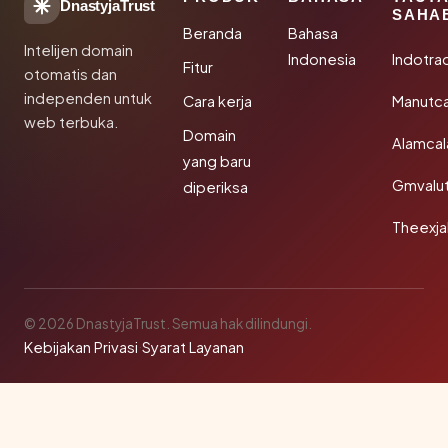
DnastyjaTrust
SAHA
Beranda
Bahasa
Intelijen domain
Indonesia
Indotra
Fitur
otomatis dan
independen untuk
Cara kerja
Manutc
web terbuka.
Domain
Alamca
yang baru
Gmvalu
diperiksa
Theexj
© 2026 DnastyjaTrust. Semua hak dilindungi.
Kebijakan Privasi
·
Syarat Layanan