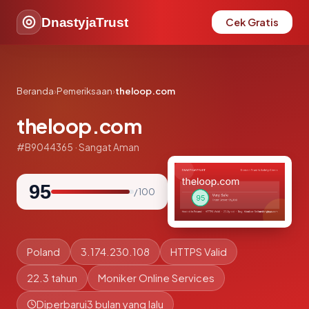
DnastyjaTrust
Cek Gratis
Beranda
›
Pemeriksaan
›
theloop.com
theloop.com
#B9044365 · Sangat Aman
95
/ 100
Poland
3.174.230.108
HTTPS Valid
22.3 tahun
Moniker Online Services
Diperbarui
3 bulan yang lalu