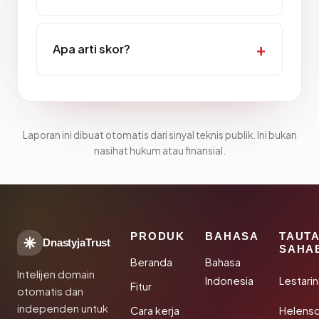
Apa arti skor?
Laporan ini dibuat otomatis dari sinyal teknis publik. Ini bukan
nasihat hukum atau finansial.
PRODUK
BAHASA
TAUT
DnastyjaTrust
SAHA
Beranda
Bahasa
Intelijen domain
Indonesia
Lestari
Fitur
otomatis dan
independen untuk
Cara kerja
Helensc