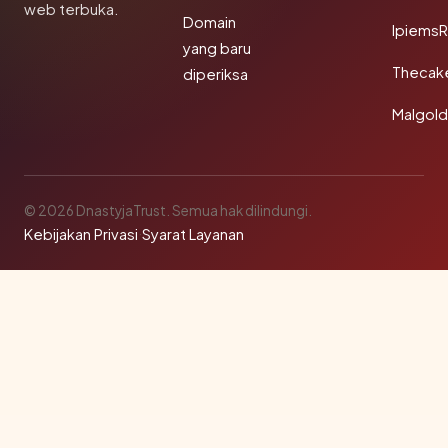
web terbuka.
Domain
IpiemsR
yang baru
Thecak
diperiksa
Malgol
© 2026 DnastyjaTrust. Semua hak dilindungi.
Kebijakan Privasi
·
Syarat Layanan