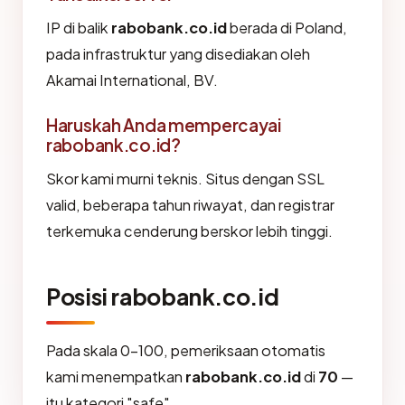
IP di balik
rabobank.co.id
berada di Poland,
pada infrastruktur yang disediakan oleh
Akamai International, BV.
Haruskah Anda mempercayai
rabobank.co.id?
Skor kami murni teknis. Situs dengan SSL
valid, beberapa tahun riwayat, dan registrar
terkemuka cenderung berskor lebih tinggi.
Posisi rabobank.co.id
Pada skala 0-100, pemeriksaan otomatis
kami menempatkan
rabobank.co.id
di
70
—
itu kategori "safe".