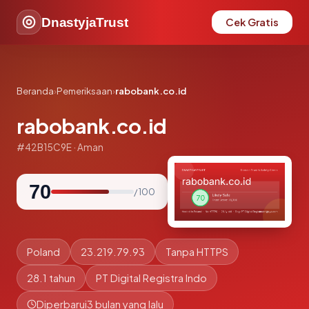
DnastyjaTrust
Cek Gratis
Beranda
›
Pemeriksaan
›
rabobank.co.id
rabobank.co.id
#42B15C9E · Aman
70
/ 100
Poland
23.219.79.93
Tanpa HTTPS
28.1 tahun
PT Digital Registra Indo
Diperbarui
3 bulan yang lalu