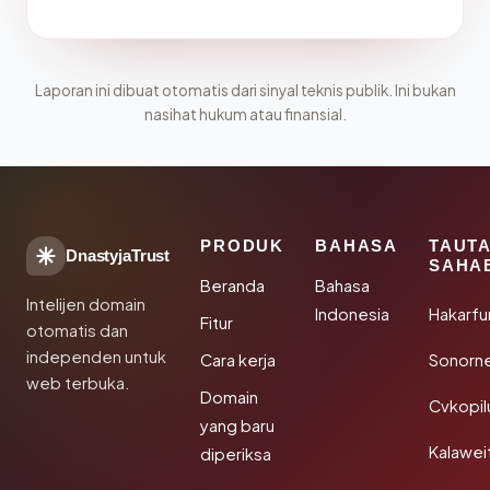
Laporan ini dibuat otomatis dari sinyal teknis publik. Ini bukan
nasihat hukum atau finansial.
PRODUK
BAHASA
TAUT
DnastyjaTrust
SAHA
Beranda
Bahasa
Intelijen domain
Indonesia
Hakarfu
Fitur
otomatis dan
independen untuk
Cara kerja
Sonorn
web terbuka.
Domain
Cvkopil
yang baru
Kalawei
diperiksa