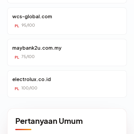
wcs-global.com
95/100
PL
maybank2u.com.my
75/100
PL
electrolux.co.id
100/100
PL
Pertanyaan Umum