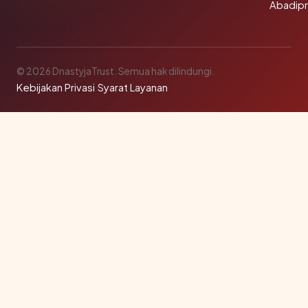
Abadip
© 2026 DnastyjaTrust. Semua hak dilindungi.
Kebijakan Privasi
·
Syarat Layanan