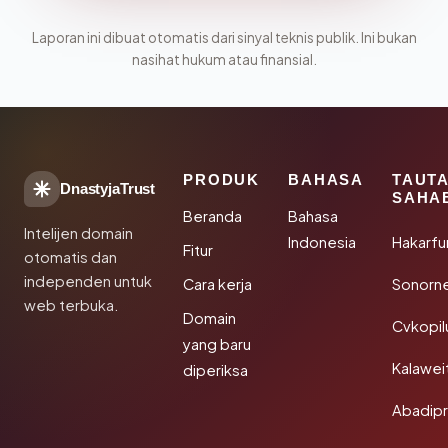
Laporan ini dibuat otomatis dari sinyal teknis publik. Ini bukan
nasihat hukum atau finansial.
PRODUK
BAHASA
TAUT
DnastyjaTrust
SAHA
Beranda
Bahasa
Intelijen domain
Indonesia
Hakarfu
Fitur
otomatis dan
independen untuk
Cara kerja
Sonorn
web terbuka.
Domain
Cvkopil
yang baru
Kalawei
diperiksa
Abadip