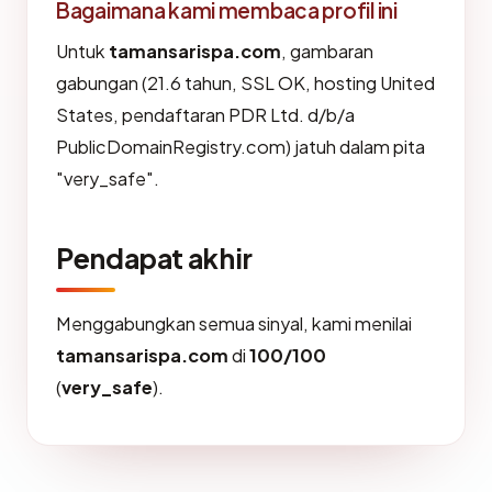
Bagaimana kami membaca profil ini
Untuk
tamansarispa.com
, gambaran
gabungan (21.6 tahun, SSL OK, hosting United
States, pendaftaran PDR Ltd. d/b/a
PublicDomainRegistry.com) jatuh dalam pita
"very_safe".
Pendapat akhir
Menggabungkan semua sinyal, kami menilai
tamansarispa.com
di
100/100
(
very_safe
).