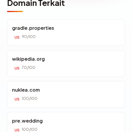
Domain Terkait
gradle.properties
90/100
US
wikipedia.org
70/100
US
nuklea.com
100/100
US
pre.wedding
100/100
US