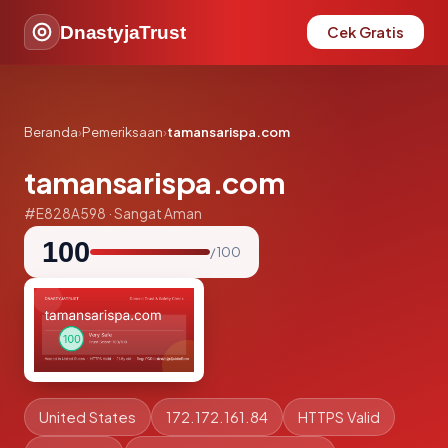
DnastyjaTrust
Cek Gratis
Beranda
›
Pemeriksaan
›
tamansarispa.com
tamansarispa.com
#E828A598 · Sangat Aman
100
/ 100
United States
172.172.161.84
HTTPS Valid