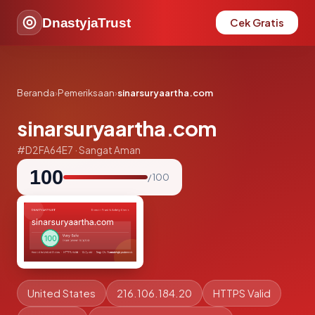
DnastyjaTrust
Cek Gratis
Beranda
›
Pemeriksaan
›
sinarsuryaartha.com
sinarsuryaartha.com
#D2FA64E7 · Sangat Aman
100
/ 100
United States
216.106.184.20
HTTPS Valid