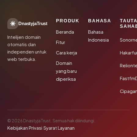
PRODUK
BAHASA
TAUT
DnastyjaTrust
SAHA
Beranda
Bahasa
Intelijen domain
Indonesia
Sonorn
Fitur
otomatis dan
independen untuk
Cara kerja
Hakarfu
web terbuka.
Domain
Reliont
yang baru
Fastfm
diperiksa
Cipagan
© 2026 DnastyjaTrust. Semua hak dilindungi.
Kebijakan Privasi
·
Syarat Layanan