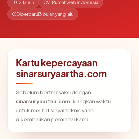
10.2 tahun
CV. Rumahweb Indonesia
Diperbarui
3 bulan yang lalu
Kartu kepercayaan
sinarsuryaartha.com
Sebelum bertransaksi dengan
sinarsuryaartha.com
, luangkan waktu
untuk melihat sinyal teknis yang
dikembalikan pemindai kami.