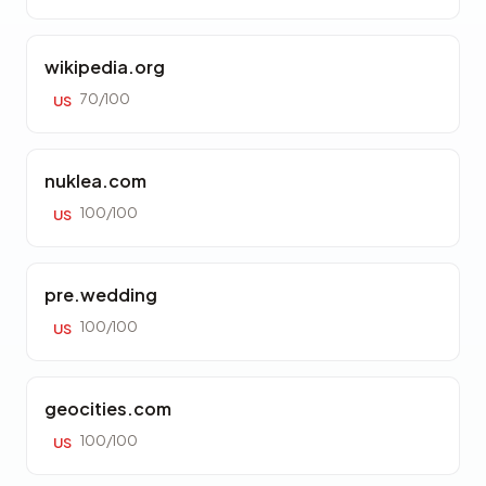
wikipedia.org
70/100
US
nuklea.com
100/100
US
pre.wedding
100/100
US
geocities.com
100/100
US