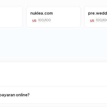
nuklea.com
pre.wedd
100/100
100/10
US
US
ayaran online?