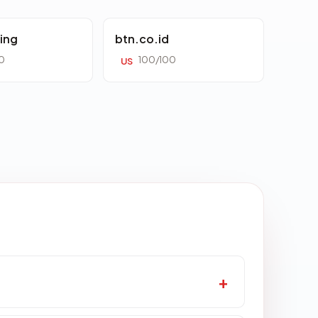
ing
btn.co.id
0
100/100
US