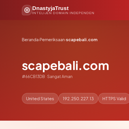
DnastyjaTrust
INTELIJEN DOMAIN INDEPENDEN
Beranda
›
Pemeriksaan
›
scapebali.com
scapebali.com
#66CB13DB · Sangat Aman
United States
192.250.227.13
HTTPS Valid