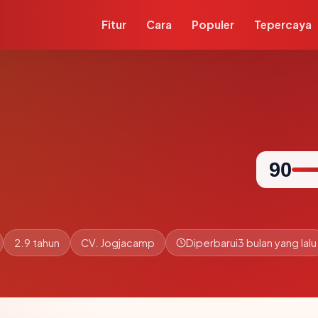
Fitur
Cara
Populer
Tepercaya
90
2.9 tahun
CV. Jogjacamp
Diperbarui
3 bulan yang lalu