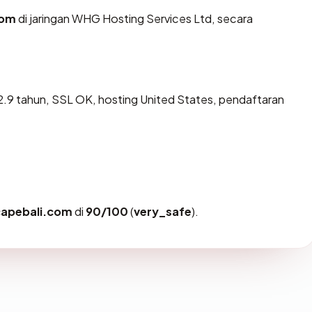
com
di jaringan WHG Hosting Services Ltd, secara
.9 tahun, SSL OK, hosting United States, pendaftaran
capebali.com
di
90/100
(
very_safe
).