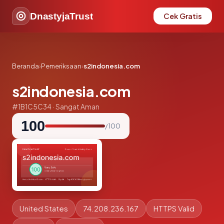
DnastyjaTrust
Cek Gratis
Beranda
›
Pemeriksaan
›
s2indonesia.com
s2indonesia.com
#1B1C5C34 · Sangat Aman
100
/ 100
United States
74.208.236.167
HTTPS Valid