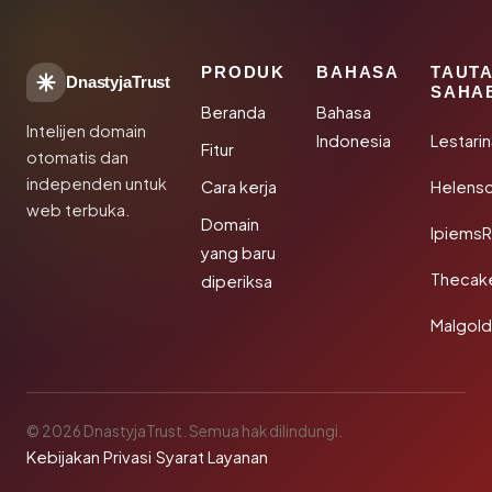
PRODUK
BAHASA
TAUT
DnastyjaTrust
SAHA
Beranda
Bahasa
Intelijen domain
Indonesia
Lestari
Fitur
otomatis dan
independen untuk
Cara kerja
Helensc
web terbuka.
Domain
IpiemsR
yang baru
Thecak
diperiksa
Malgol
© 2026 DnastyjaTrust. Semua hak dilindungi.
Kebijakan Privasi
·
Syarat Layanan