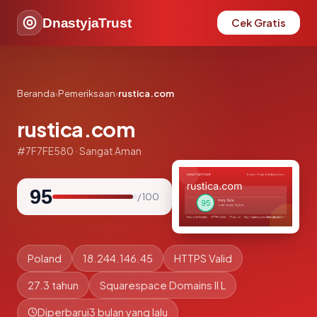
DnastyjaTrust
Cek Gratis
Beranda
›
Pemeriksaan
›
rustica.com
rustica.com
#7F7FE580 · Sangat Aman
95
/ 100
Poland
18.244.146.45
HTTPS Valid
27.3 tahun
Squarespace Domains II L
Diperbarui
3 bulan yang lalu