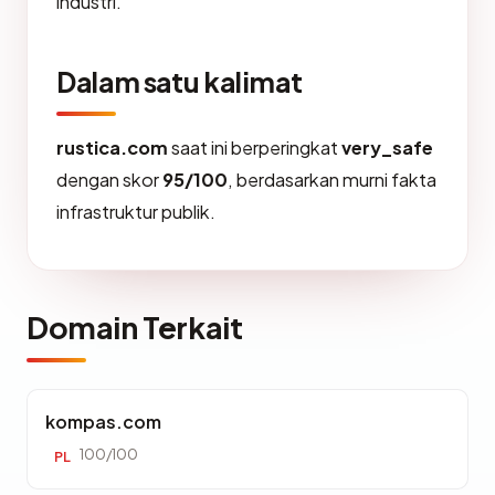
industri.
Dalam satu kalimat
rustica.com
saat ini berperingkat
very_safe
dengan skor
95/100
, berdasarkan murni fakta
infrastruktur publik.
Domain Terkait
kompas.com
100/100
PL