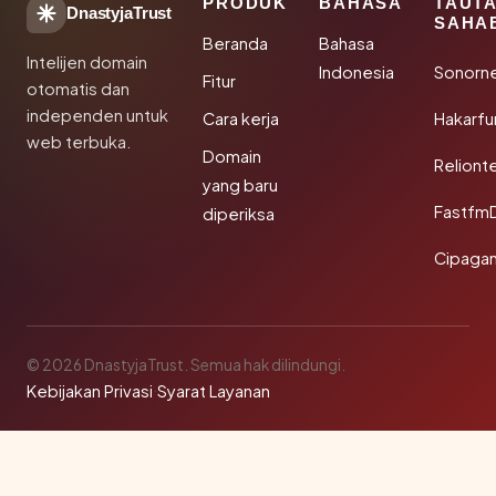
PRODUK
BAHASA
TAUT
DnastyjaTrust
SAHA
Beranda
Bahasa
Intelijen domain
Indonesia
Sonorn
Fitur
otomatis dan
independen untuk
Cara kerja
Hakarfu
web terbuka.
Domain
Reliont
yang baru
Fastfm
diperiksa
Cipagan
© 2026 DnastyjaTrust. Semua hak dilindungi.
Kebijakan Privasi
·
Syarat Layanan