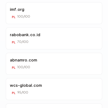
imf.org
100/100
PL
rabobank.co.id
70/100
PL
abnamro.com
100/100
PL
wcs-global.com
95/100
PL