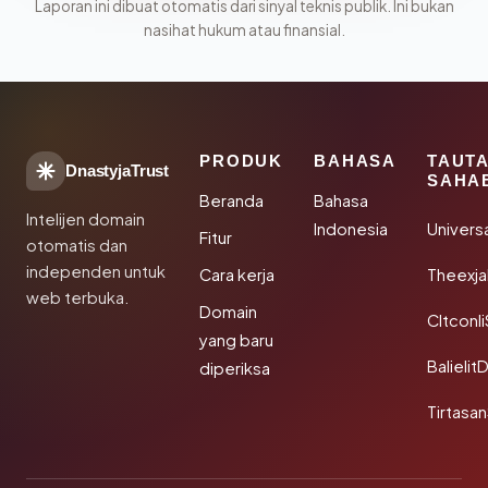
Laporan ini dibuat otomatis dari sinyal teknis publik. Ini bukan
nasihat hukum atau finansial.
PRODUK
BAHASA
TAUT
DnastyjaTrust
SAHA
Beranda
Bahasa
Intelijen domain
Indonesia
Univers
Fitur
otomatis dan
independen untuk
Cara kerja
Theexj
web terbuka.
Domain
Cltconl
yang baru
Balielit
diperiksa
Tirtasa