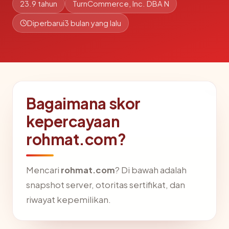
23.9 tahun
TurnCommerce, Inc. DBA N
Diperbarui
3 bulan yang lalu
Bagaimana skor
kepercayaan
rohmat.com?
Mencari
rohmat.com
? Di bawah adalah
snapshot server, otoritas sertifikat, dan
riwayat kepemilikan.