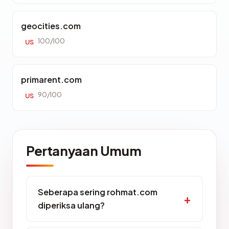
geocities.com
100/100
US
primarent.com
90/100
US
Pertanyaan Umum
Seberapa sering rohmat.com
diperiksa ulang?