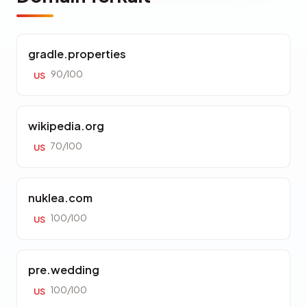
gradle.properties
90/100
US
wikipedia.org
70/100
US
nuklea.com
100/100
US
pre.wedding
100/100
US