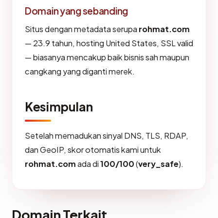
Domain yang sebanding
Situs dengan metadata serupa
rohmat.com
— 23.9 tahun, hosting United States, SSL valid
— biasanya mencakup baik bisnis sah maupun
cangkang yang diganti merek.
Kesimpulan
Setelah memadukan sinyal DNS, TLS, RDAP,
dan GeoIP, skor otomatis kami untuk
rohmat.com
ada di
100/100
(
very_safe
).
Domain Terkait