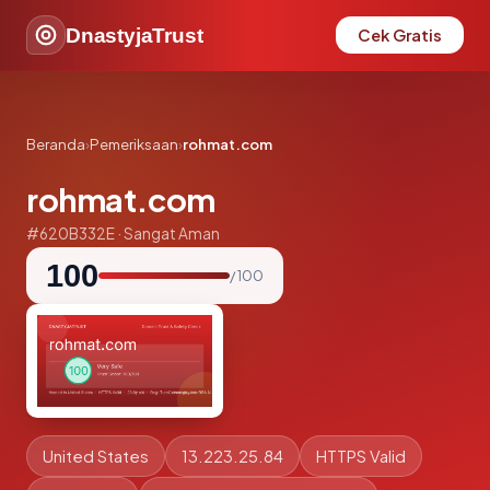
DnastyjaTrust
Cek Gratis
Beranda
›
Pemeriksaan
›
rohmat.com
rohmat.com
#620B332E · Sangat Aman
100
/ 100
United States
13.223.25.84
HTTPS Valid