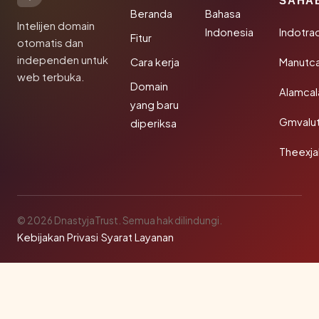
SAHA
Beranda
Bahasa
Intelijen domain
Indonesia
Indotra
Fitur
otomatis dan
independen untuk
Cara kerja
Manutc
web terbuka.
Domain
Alamca
yang baru
Gmvalu
diperiksa
Theexj
© 2026 DnastyjaTrust. Semua hak dilindungi.
Kebijakan Privasi
·
Syarat Layanan