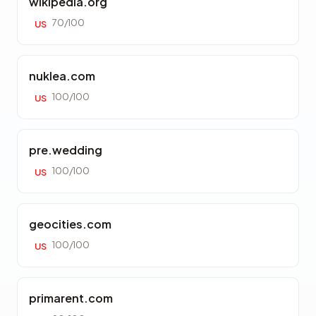
wikipedia.org
70/100
US
nuklea.com
100/100
US
pre.wedding
100/100
US
geocities.com
100/100
US
primarent.com