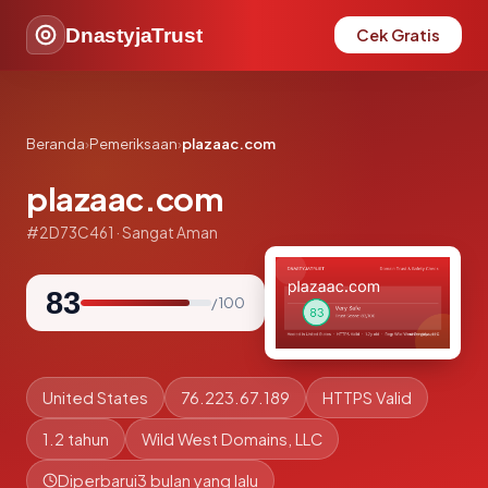
DnastyjaTrust
Cek Gratis
Beranda
›
Pemeriksaan
›
plazaac.com
plazaac.com
#2D73C461 · Sangat Aman
83
/ 100
United States
76.223.67.189
HTTPS Valid
1.2 tahun
Wild West Domains, LLC
Diperbarui
3 bulan yang lalu