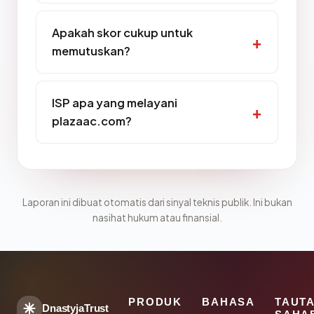
Apakah skor cukup untuk
memutuskan?
ISP apa yang melayani
plazaac.com?
Laporan ini dibuat otomatis dari sinyal teknis publik. Ini bukan
nasihat hukum atau finansial.
PRODUK
BAHASA
TAUT
DnastyjaTrust