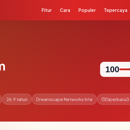
Fitur
Cara
Populer
Tepercaya
m
100
26.9 tahun
Dreamscape Networks Inte
Diperbarui
3