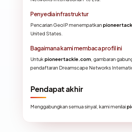
Penyedia infrastruktur
Pencarian GeoIP menempatkan
pioneertac
United States.
Bagaimana kami membaca profil ini
Untuk
pioneertackle.com
, gambaran gabung
pendaftaran Dreamscape Networks Internationa
Pendapat akhir
Menggabungkan semua sinyal, kami menilai
p