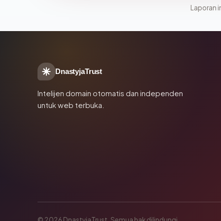
Laporan in
DnastyjaTrust
Intelijen domain otomatis dan independen
untuk web terbuka.
© 2026 DnastyjaTrust. Semua hak dilindungi.