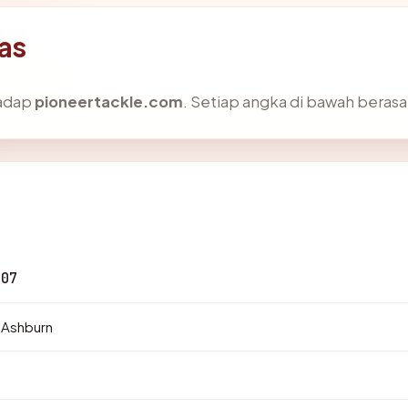
as
hadap
pioneertackle.com
. Setiap angka di bawah berasal
107
· Ashburn