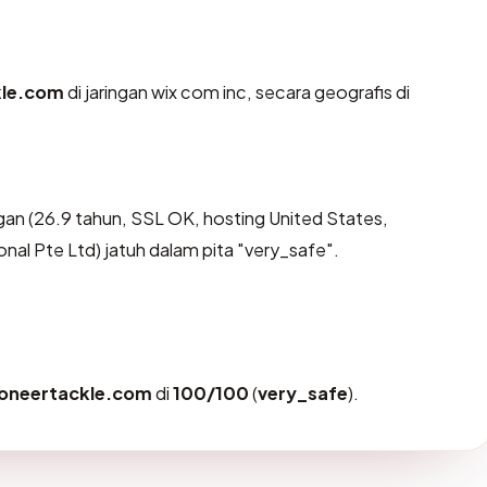
kle.com
di jaringan wix com inc, secara geografis di
an (26.9 tahun, SSL OK, hosting United States,
l Pte Ltd) jatuh dalam pita "very_safe".
ioneertackle.com
di
100/100
(
very_safe
).