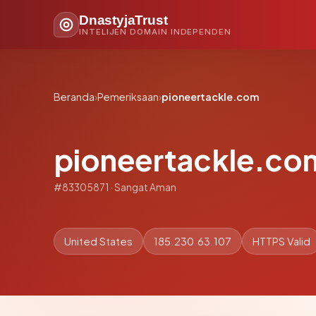
DnastyjaTrust
INTELIJEN DOMAIN INDEPENDEN
Beranda
›
Pemeriksaan
›
pioneertackle.com
pioneertackle.co
#83305871 · Sangat Aman
United States
185.230.63.107
HTTPS Valid