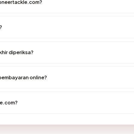
ioneertackle.com?
?
hir diperiksa?
pembayaran online?
le.com?