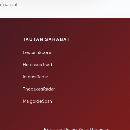
 finansial.
TAUTAN SAHABAT
LestarinScore
HelenscaTrust
IpiemsRadar
ThecakesRadar
MalgoldeScan
Kebijakan Privasi
·
Syarat Layanan