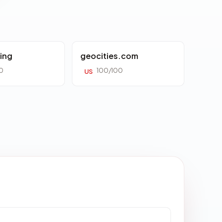
ing
geocities.com
0
100/100
US