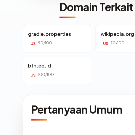
Domain Terkait
gradle.properties
wikipedia.org
90/100
70/100
US
US
btn.co.id
100/100
US
Pertanyaan Umum