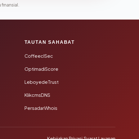
 finansial.
TAUTAN SAHABAT
CoffeeclSec
OptimadiScore
LeboyedeTrust
KlikcmsDNS
PersadarWhois
Kebijakan Privasi
·
Syarat Layanan