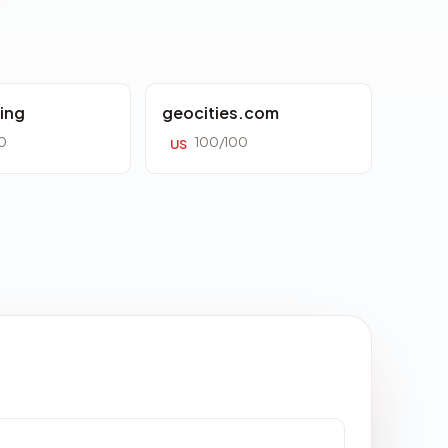
ing
geocities.com
0
100/100
US