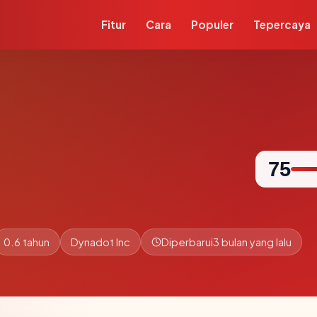
Fitur
Cara
Populer
Tepercaya
75
0.6 tahun
Dynadot Inc
Diperbarui
3 bulan yang lalu