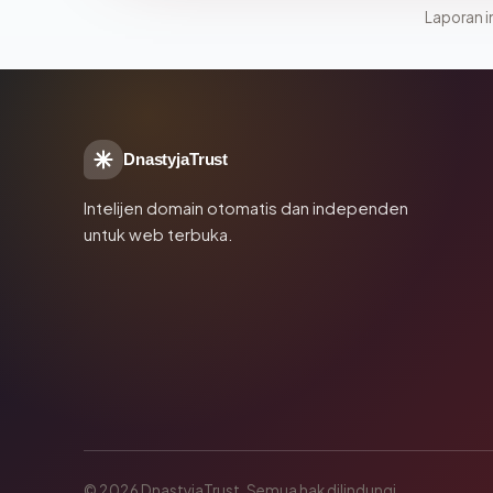
Laporan in
DnastyjaTrust
Intelijen domain otomatis dan independen
untuk web terbuka.
© 2026 DnastyjaTrust. Semua hak dilindungi.