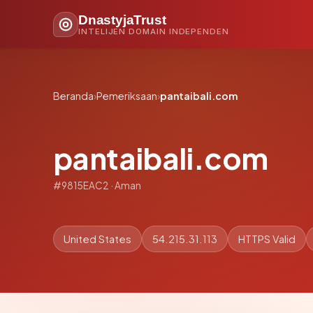
DnastyjaTrust
INTELIJEN DOMAIN INDEPENDEN
Beranda
›
Pemeriksaan
›
pantaibali.com
pantaibali.com
#9815EAC2 · Aman
United States
54.215.31.113
HTTPS Valid