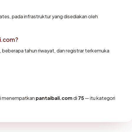
ates, pada infrastruktur yang disediakan oleh
li.com?
d, beberapa tahun riwayat, dan registrar terkemuka
ami menempatkan
pantaibali.com
di
75
— itu kategori