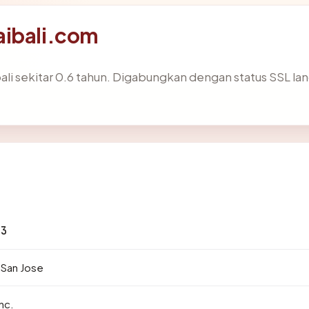
aibali.com
li sekitar 0.6 tahun. Digabungkan dengan status SSL l
13
 San Jose
nc.