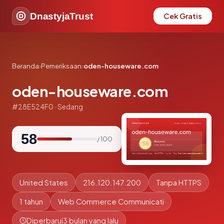
DnastyjaTrust
Cek Gratis
Beranda
›
Pemeriksaan
›
oden-houseware.com
oden-houseware.com
#28E524F0 · Sedang
58
/ 100
United States
216.120.147.200
Tanpa HTTPS
1 tahun
Web Commerce Communicati
Diperbarui
3 bulan yang lalu