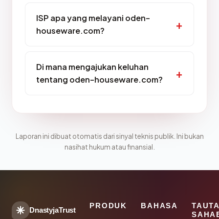
ISP apa yang melayani oden-
houseware.com?
Di mana mengajukan keluhan
tentang oden-houseware.com?
Laporan ini dibuat otomatis dari sinyal teknis publik. Ini bukan
nasihat hukum atau finansial.
PRODUK
BAHASA
TAUT
DnastyjaTrust
SAHA