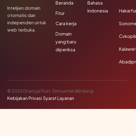
Beranda
Bahasa
Intelijen domain
Indonesia
Hakarfu
Fitur
otomatis dan
independen untuk
Cara kerja
Sonorn
web terbuka.
Domain
Cvkopil
yang baru
Kalawei
diperiksa
Abadip
© 2026 DnastyjaTrust. Semua hak dilindungi.
Kebijakan Privasi
·
Syarat Layanan