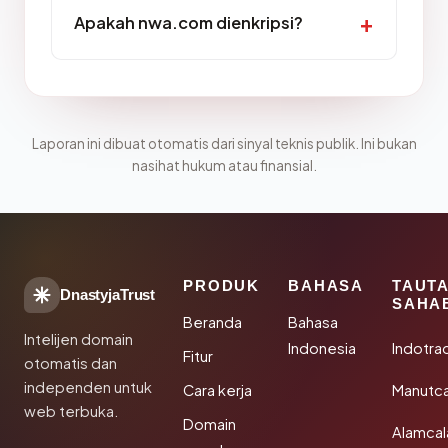
Apakah nwa.com dienkripsi?
Laporan ini dibuat otomatis dari sinyal teknis publik. Ini bukan
nasihat hukum atau finansial.
PRODUK
BAHASA
TAUT
DnastyjaTrust
SAHA
Beranda
Bahasa
Intelijen domain
Indonesia
Indotra
Fitur
otomatis dan
independen untuk
Cara kerja
Manutc
web terbuka.
Domain
Alamca