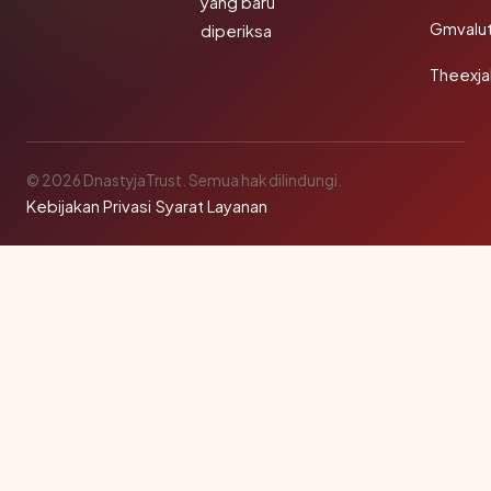
yang baru
Gmvalu
diperiksa
Theexj
© 2026 DnastyjaTrust. Semua hak dilindungi.
Kebijakan Privasi
·
Syarat Layanan