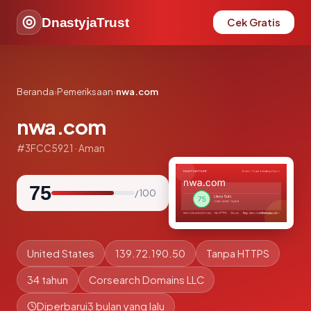
DnastyjaTrust
Cek Gratis
Beranda
›
Pemeriksaan
›
nwa.com
nwa.com
#3FCC5921 · Aman
75
/ 100
United States
139.72.190.50
Tanpa HTTPS
34 tahun
Corsearch Domains LLC
Diperbarui
3 bulan yang lalu