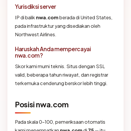
Yurisdiksi server
IP di balik
nwa.com
berada di United States,
pada infrastruktur yang disediakan oleh
Northwest Airlines.
Haruskah Anda mempercayai
nwa.com?
Skor kami murni teknis. Situs dengan SSL
valid, beberapa tahun riwayat, dan registrar
terkemuka cenderung berskor lebih tinggi.
Posisi nwa.com
Pada skala 0-100, pemeriksaan otomatis
kami menempatkan
nwa.com
di
75
— itu