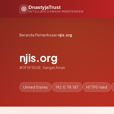
DnastyjaTrust
INTELIJEN DOMAIN INDEPENDEN
Beranda
›
Pemeriksaan
›
njis.org
njis.org
#0F5F5D0E · Sangat Aman
United States
192.0.78.187
HTTPS Valid