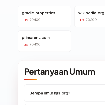
gradle.properties
wikipedia.org
90/100
70/100
US
US
primarent.com
90/100
US
Pertanyaan Umum
Berapa umur njis.org?