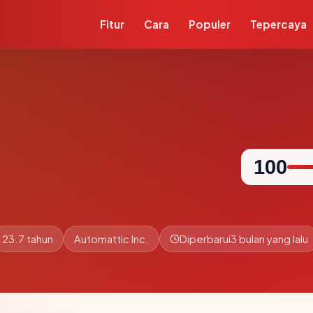
Fitur
Cara
Populer
Tepercaya
100
23.7 tahun
Automattic Inc.
Diperbarui
3 bulan yang lalu