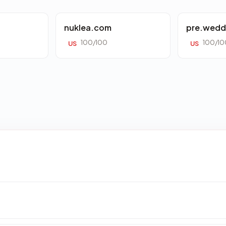
nuklea.com
pre.wedd
100/100
100/10
US
US