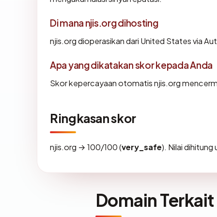
Di mana njis.org dihosting
njis.org dioperasikan dari United States via Au
Apa yang dikatakan skor kepada Anda
Skor kepercayaan otomatis njis.org mencermink
Ringkasan skor
njis.org → 100/100 (
very_safe
). Nilai dihitun
Domain Terkait