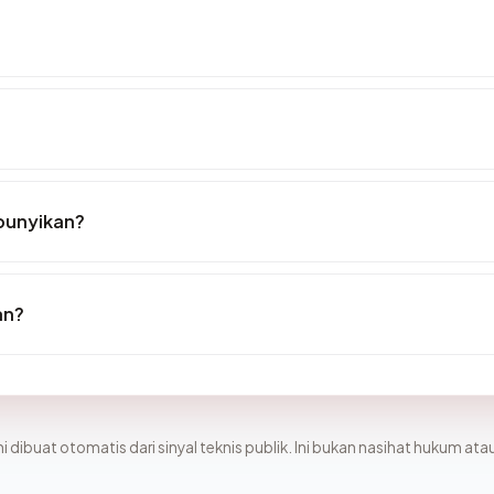
bunyikan?
an?
i dibuat otomatis dari sinyal teknis publik. Ini bukan nasihat hukum atau