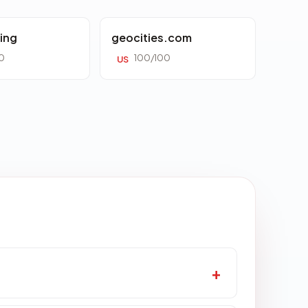
ing
geocities.com
0
100/100
US