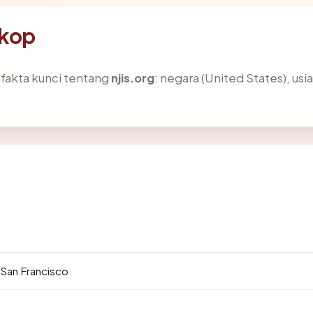
skop
akta kunci tentang
njis.org
: negara (United States), usia
7
 San Francisco