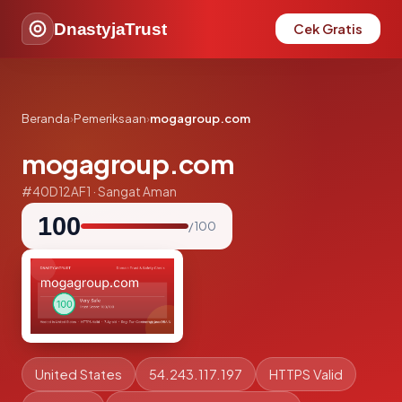
DnastyjaTrust
Cek Gratis
Beranda
›
Pemeriksaan
›
mogagroup.com
mogagroup.com
#40D12AF1 · Sangat Aman
100
/ 100
United States
54.243.117.197
HTTPS Valid