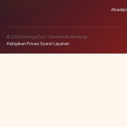
Abadip
© 2026 DnastyjaTrust. Semua hak dilindungi.
Kebijakan Privasi
·
Syarat Layanan