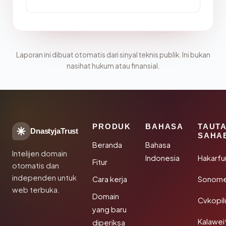
Laporan ini dibuat otomatis dari sinyal teknis publik. Ini bukan
nasihat hukum atau finansial.
PRODUK
BAHASA
TAUT
DnastyjaTrust
SAHA
Beranda
Bahasa
Intelijen domain
Indonesia
Hakarfu
Fitur
otomatis dan
independen untuk
Cara kerja
Sonorn
web terbuka.
Domain
Cvkopil
yang baru
Kalawei
diperiksa