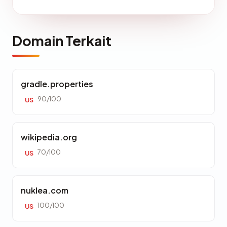
Domain Terkait
gradle.properties
90/100
US
wikipedia.org
70/100
US
nuklea.com
100/100
US