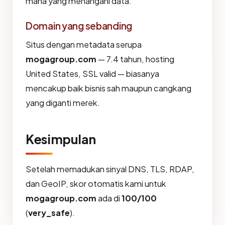
mana yang menangani data.
Domain yang sebanding
Situs dengan metadata serupa
mogagroup.com
— 7.4 tahun, hosting
United States, SSL valid — biasanya
mencakup baik bisnis sah maupun cangkang
yang diganti merek.
Kesimpulan
Setelah memadukan sinyal DNS, TLS, RDAP,
dan GeoIP, skor otomatis kami untuk
mogagroup.com
ada di
100/100
(
very_safe
).