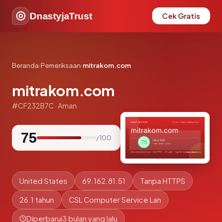
DnastyjaTrust
Cek Gratis
Beranda
›
Pemeriksaan
›
mitrakom.com
mitrakom.com
#CF232B7C · Aman
75
/ 100
United States
69.162.81.51
Tanpa HTTPS
26.1 tahun
CSL Computer Service Lan
Diperbarui
3 bulan yang lalu