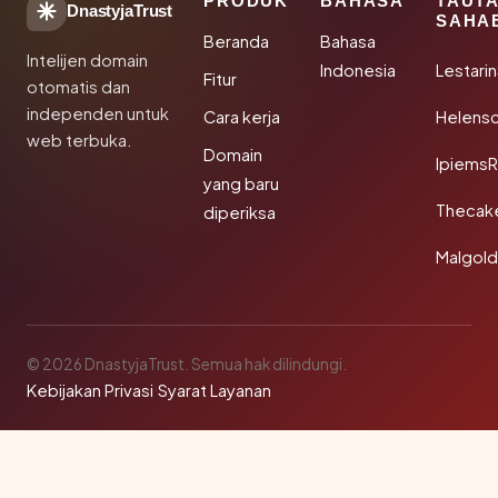
PRODUK
BAHASA
TAUT
DnastyjaTrust
SAHA
Beranda
Bahasa
Intelijen domain
Indonesia
Lestari
Fitur
otomatis dan
independen untuk
Cara kerja
Helensc
web terbuka.
Domain
IpiemsR
yang baru
Thecak
diperiksa
Malgol
© 2026 DnastyjaTrust. Semua hak dilindungi.
Kebijakan Privasi
·
Syarat Layanan