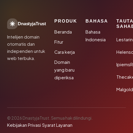
PRODUK
BAHASA
TAUT
DnastyjaTrust
SAHA
Beranda
Bahasa
Intelijen domain
Indonesia
Lestari
Fitur
otomatis dan
independen untuk
Cara kerja
Helensc
web terbuka.
Domain
IpiemsR
yang baru
Thecak
diperiksa
Malgol
© 2026 DnastyjaTrust. Semua hak dilindungi.
Kebijakan Privasi
·
Syarat Layanan