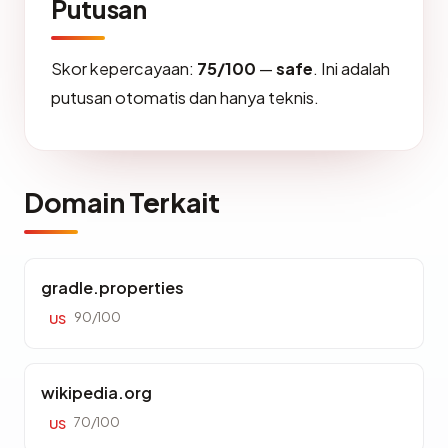
Putusan
Skor kepercayaan:
75/100
—
safe
. Ini adalah
putusan otomatis dan hanya teknis.
Domain Terkait
gradle.properties
90/100
US
wikipedia.org
70/100
US