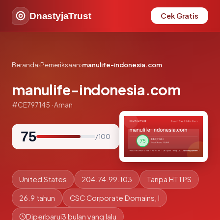
DnastyjaTrust
Cek Gratis
Beranda
›
Pemeriksaan
›
manulife-indonesia.com
manulife-indonesia.com
#CE797145 · Aman
75
/ 100
United States
204.74.99.103
Tanpa HTTPS
26.9 tahun
CSC Corporate Domains, I
Diperbarui
3 bulan yang lalu