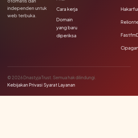
otomatis dan
independen untuk
Cara kerja
Hakarfu
web terbuka.
Domain
Reliont
yang baru
Fastfm
diperiksa
Cipagan
© 2026 DnastyjaTrust. Semua hak dilindungi.
Kebijakan Privasi
·
Syarat Layanan