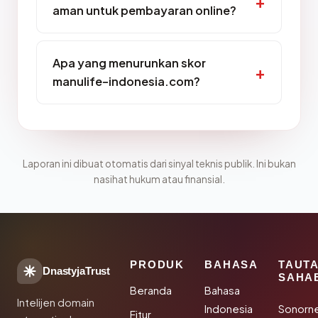
aman untuk pembayaran online?
Apa yang menurunkan skor
manulife-indonesia.com?
Laporan ini dibuat otomatis dari sinyal teknis publik. Ini bukan
nasihat hukum atau finansial.
PRODUK
BAHASA
TAUT
DnastyjaTrust
SAHA
Beranda
Bahasa
Intelijen domain
Indonesia
Sonorn
Fitur