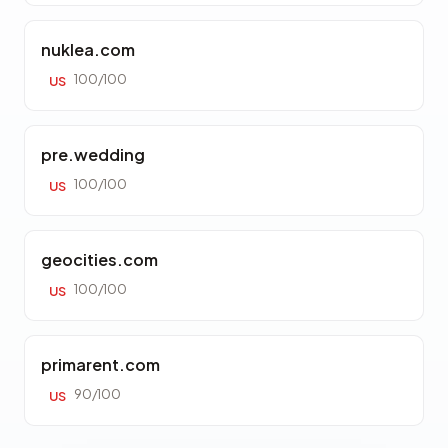
nuklea.com
100/100
US
pre.wedding
100/100
US
geocities.com
100/100
US
primarent.com
90/100
US