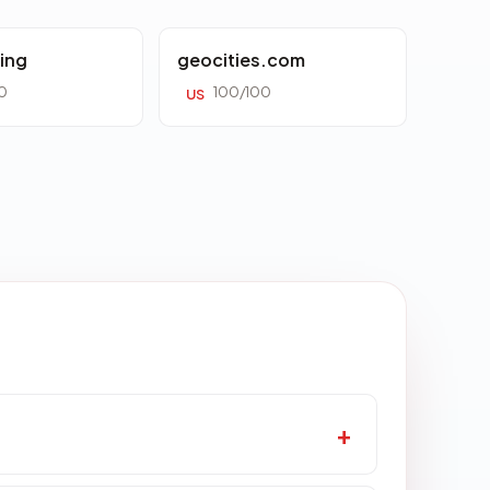
ing
geocities.com
0
100/100
US