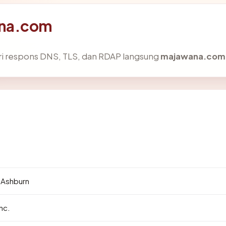
ana.com
ri respons DNS, TLS, dan RDAP langsung
majawana.com
4
· Ashburn
nc.