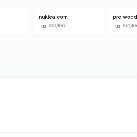
nuklea.com
pre.wedd
100/100
100/10
US
US