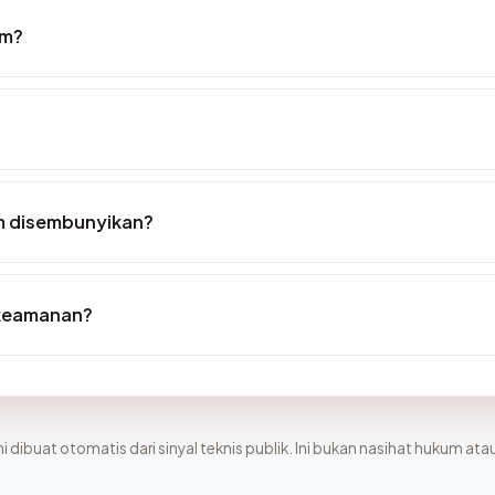
om?
m disembunyikan?
 keamanan?
i dibuat otomatis dari sinyal teknis publik. Ini bukan nasihat hukum atau