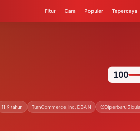
Fitur
Cara
Populer
Tepercaya
100
11.9 tahun
TurnCommerce, Inc. DBA N
Diperbarui
3 bula