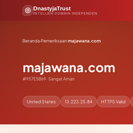
DnastyjaTrust
INTELIJEN DOMAIN INDEPENDEN
Beranda
›
Pemeriksaan
›
majawana.com
majawana.com
#957E5B69 · Sangat Aman
United States
13.223.25.84
HTTPS Valid