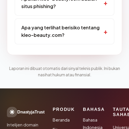
situs phishing?
Apa yang terlihat berisiko tentang
kleo-beauty.com?
Laporan ini dibuat otomatis dari sinyal teknis publik. Ini bukan
nasihat hukum atau finansial.
PRODUK
BAHASA
TAUT
DnastyjaTrust
SAHA
Beranda
Bahasa
Intelijen domain
Indonesia
Univers