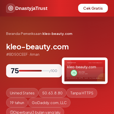
DnastyjaTrust
Cek Gratis
Beranda
›
Pemeriksaan
›
kleo-beauty.com
kleo-beauty.com
#BD50CEEF · Aman
75
/ 100
United States
50.63.8.80
Tanpa HTTPS
19 tahun
GoDaddy.com, LLC
Diperbarui
3 bulan yang lalu