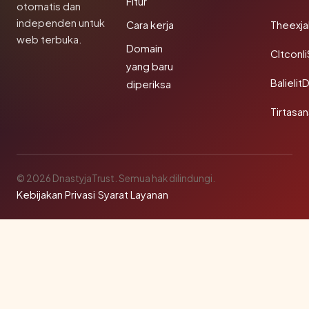
Fitur
otomatis dan
independen untuk
Cara kerja
Theexj
web terbuka.
Domain
Cltconl
yang baru
Balielit
diperiksa
Tirtasa
© 2026 DnastyjaTrust. Semua hak dilindungi.
Kebijakan Privasi
·
Syarat Layanan