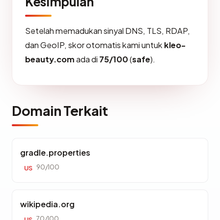
Kesimpulan
Setelah memadukan sinyal DNS, TLS, RDAP,
dan GeoIP, skor otomatis kami untuk
kleo-
beauty.com
ada di
75/100
(
safe
).
Domain Terkait
gradle.properties
90/100
US
wikipedia.org
70/100
US