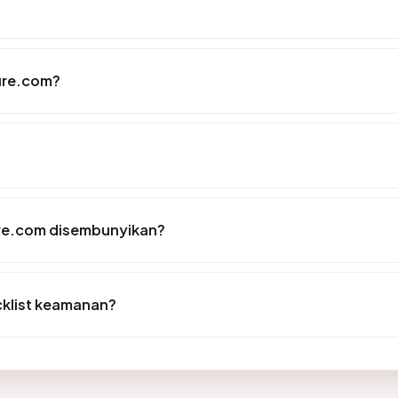
ure.com?
re.com disembunyikan?
cklist keamanan?