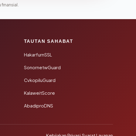
 finansial.
TAUTAN SAHABAT
HakarfurnSSL
SonornetwGuard
CvkopiluGuard
KalaweitScore
AbadiproDNS
Kebijakan Privasi
·
Syarat Layanan