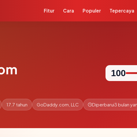
Fitur
Cara
Populer
Tepercaya
com
100
17.7 tahun
GoDaddy.com, LLC
Diperbarui
3 bulan yan