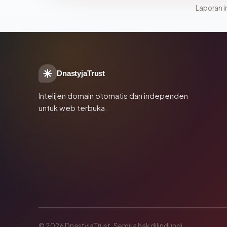
Laporan in
DnastyjaTrust
Intelijen domain otomatis dan independen
untuk web terbuka.
© 2026 DnastyjaTrust. Semua hak dilindungi.