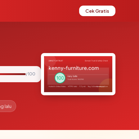
Cek Gratis
/ 100
g lalu