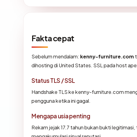
Fakta cepat
Sebelum mendalam:
kenny-furniture.com
t
dihosting di United States. SSL pada host a
Status TLS / SSL
Handshake TLS ke kenny-furniture.com men
pengguna ketika ini gagal.
Mengapa usia penting
Rekam jejak 17.7 tahun bukan bukti legitimasi, 
mengakumulasi sinyal reputasi.