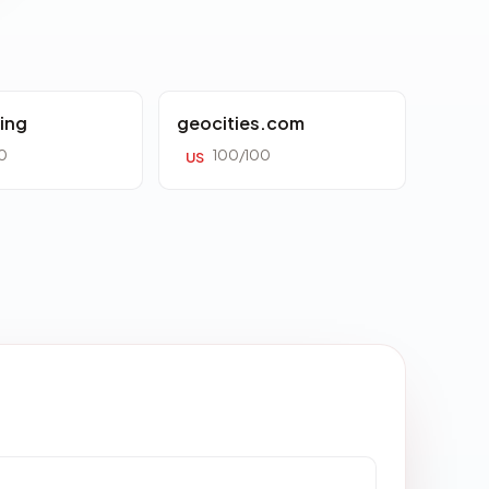
ing
geocities.com
0
100/100
US