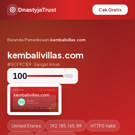
DnastyjaTrust
Cek Gratis
Beranda
›
Pemeriksaan
›
kembalivillas.com
kembalivillas.com
#5CF9C1E9 · Sangat Aman
100
/ 100
United States
192.185.165.89
HTTPS Valid