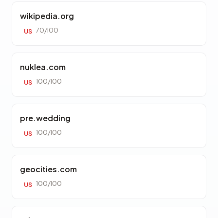
wikipedia.org
70/100
US
nuklea.com
100/100
US
pre.wedding
100/100
US
geocities.com
100/100
US