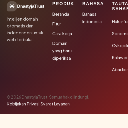
PRODUK
BAHASA
TAUT
DnastyjaTrust
SAHA
Beranda
Bahasa
Intelijen domain
Indonesia
Hakarfu
Fitur
otomatis dan
independen untuk
Cara kerja
Sonorn
web terbuka.
Domain
Cvkopil
yang baru
Kalawei
diperiksa
Abadip
© 2026 DnastyjaTrust. Semua hak dilindungi.
Kebijakan Privasi
·
Syarat Layanan