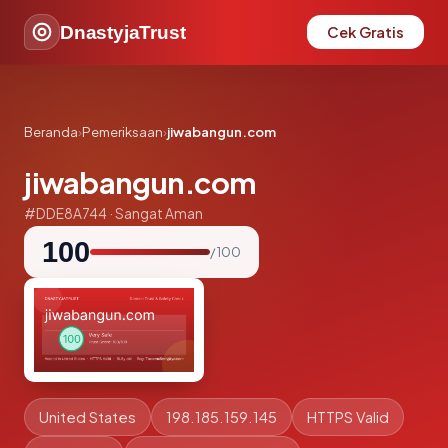
DnastyjaTrust
Cek Gratis
Beranda
›
Pemeriksaan
›
jiwabangun.com
jiwabangun.com
#DDE8A744 · Sangat Aman
100
/ 100
United States
198.185.159.145
HTTPS Valid