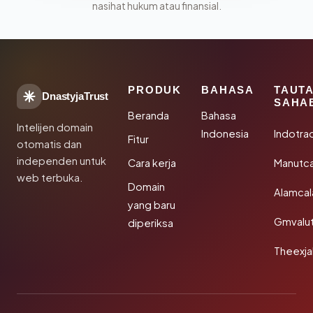
nasihat hukum atau finansial.
PRODUK
BAHASA
TAUT
DnastyjaTrust
SAHA
Beranda
Bahasa
Intelijen domain
Indonesia
Indotra
Fitur
otomatis dan
independen untuk
Cara kerja
Manutc
web terbuka.
Domain
Alamca
yang baru
Gmvalu
diperiksa
Theexj