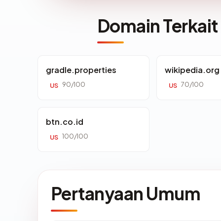
Domain Terkait
gradle.properties
wikipedia.org
90/100
70/100
US
US
btn.co.id
100/100
US
Pertanyaan Umum