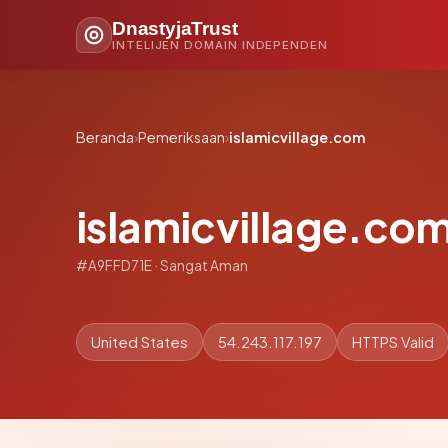
DnastyjaTrust
INTELIJEN DOMAIN INDEPENDEN
Beranda
›
Pemeriksaan
›
islamicvillage.com
islamicvillage.co
#A9FFD71E · Sangat Aman
United States
54.243.117.197
HTTPS Valid