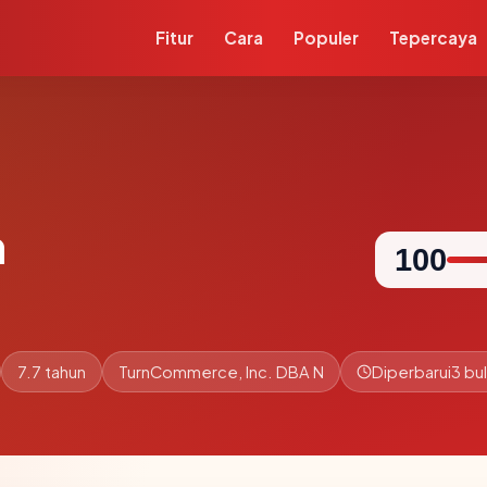
Fitur
Cara
Populer
Tepercaya
m
100
7.7 tahun
TurnCommerce, Inc. DBA N
Diperbarui
3 bul