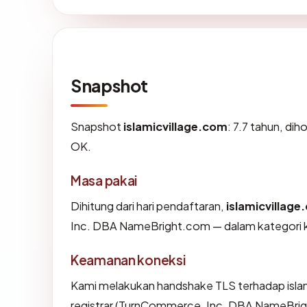
Snapshot
Snapshot
islamicvillage.com
: 7.7 tahun, di
OK.
Masa pakai
Dihitung dari hari pendaftaran,
islamicvillag
Inc. DBA NameBright.com — dalam kategori 
Keamanan koneksi
Kami melakukan handshake TLS terhadap isl
registrar (TurnCommerce, Inc. DBA NameBrigh