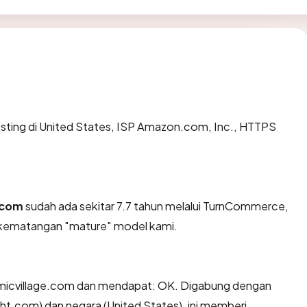
hosting di United States, ISP Amazon.com, Inc., HTTPS
e.com
sudah ada sekitar 7.7 tahun melalui TurnCommerce,
kematangan "mature" model kami.
amicvillage.com dan mendapat: OK. Digabung dengan
t.com) dan negara (United States), ini memberi