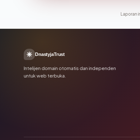
Laporan in
DnastyjaTrust
Intelijen domain otomatis dan independen
untuk web terbuka.