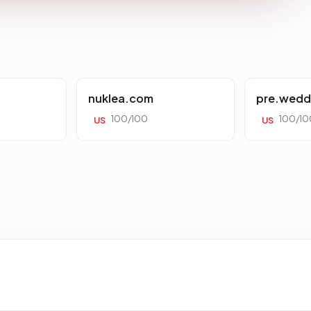
nuklea.com
pre.wedd
100/100
100/10
US
US