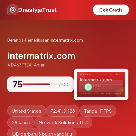
DnastyjaTrust
Cek Gratis
Beranda
›
Pemeriksaan
›
intermatrix.com
intermatrix.com
#D463F3EA · Aman
75
/ 100
United States
72.41.9.128
Tanpa HTTPS
28 tahun
Network Solutions, LLC
Diperbarui
3 bulan yang lalu