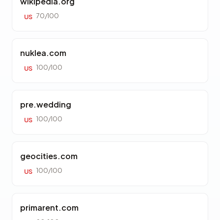
wikipedia.org
70/100
US
nuklea.com
100/100
US
pre.wedding
100/100
US
geocities.com
100/100
US
primarent.com