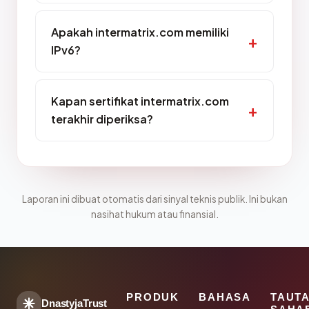
Apakah intermatrix.com memiliki
IPv6?
Kapan sertifikat intermatrix.com
terakhir diperiksa?
Laporan ini dibuat otomatis dari sinyal teknis publik. Ini bukan
nasihat hukum atau finansial.
PRODUK
BAHASA
TAUT
DnastyjaTrust