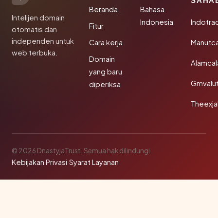
SAHA
Beranda
Bahasa
Intelijen domain
Indonesia
Indotra
Fitur
otomatis dan
independen untuk
Cara kerja
Manutc
web terbuka.
Domain
Alamca
yang baru
Gmvalu
diperiksa
Theexj
© 2026 DnastyjaTrust. Semua hak dilindungi.
Kebijakan Privasi
·
Syarat Layanan