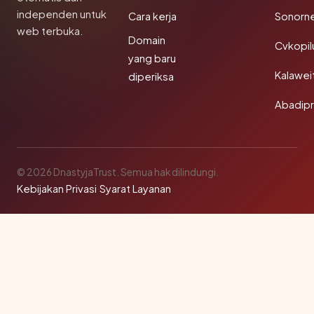
independen untuk
Cara kerja
Sonorn
web terbuka.
Domain
Cvkopil
yang baru
Kalawei
diperiksa
Abadip
© 2026 DnastyjaTrust. Semua hak dilindungi.
Kebijakan Privasi
·
Syarat Layanan