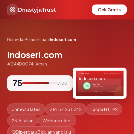
DnastyjaTrust
Cek Gratis
Beranda
›
Pemeriksaan
›
indoseri.com
indoseri.com
#D44D0C74 · Aman
75
/ 100
United States
216.57.231.242
Tanpa HTTPS
23.5 tahun
Webhero, Inc.
Diperbarui
3 bulan yang lalu