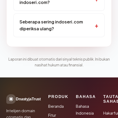
indoseri.com?
Seberapa sering indoseri.com
diperiksa ulang?
Laporan ini dibuat otomatis dari sinyal teknis publik. Ini bukan
nasihat hukum atau finansial.
PRODUK
BAHASA
TAUT
DnastyjaTrust
SAHA
Beranda
Bahasa
Intelijen domain
Indonesia
Hakarfu
Fitur
otomatis dan