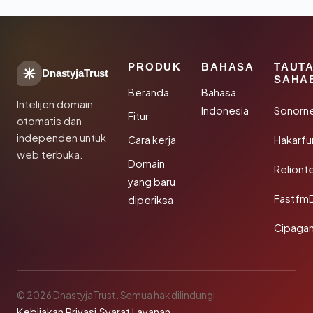
PRODUK
BAHASA
TAUT
DnastyjaTrust
SAHA
Beranda
Bahasa
Intelijen domain
Indonesia
Sonorn
Fitur
otomatis dan
independen untuk
Cara kerja
Hakarfu
web terbuka.
Domain
Reliont
yang baru
Fastfm
diperiksa
Cipagan
© 2026 DnastyjaTrust. Semua hak dilindungi.
Kebijakan Privasi
·
Syarat Layanan