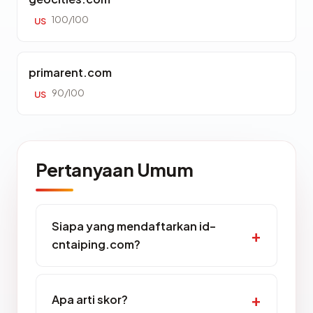
100/100
US
primarent.com
90/100
US
Pertanyaan Umum
Siapa yang mendaftarkan id-
cntaiping.com?
Apa arti skor?