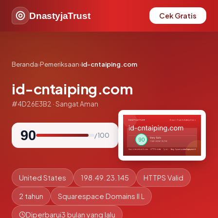
DnastyjaTrust
Cek Gratis
Beranda
›
Pemeriksaan
›
id-cntaiping.com
id-cntaiping.com
#4D26E3B2 · Sangat Aman
90
/ 100
United States
198.49.23.145
HTTPS Valid
2 tahun
Squarespace Domains II L
Diperbarui
3 bulan yang lalu