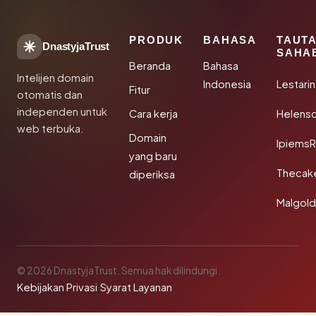
PRODUK
BAHASA
TAUT
DnastyjaTrust
SAHA
Beranda
Bahasa
Intelijen domain
Indonesia
Lestari
Fitur
otomatis dan
independen untuk
Cara kerja
Helensc
web terbuka.
Domain
IpiemsR
yang baru
Thecak
diperiksa
Malgol
© 2026 DnastyjaTrust. Semua hak dilindungi.
Kebijakan Privasi
·
Syarat Layanan