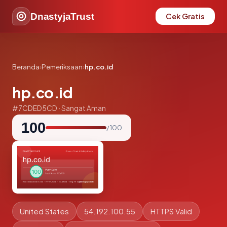
DnastyjaTrust
Cek Gratis
Beranda
›
Pemeriksaan
›
hp.co.id
hp.co.id
#7CDED5CD · Sangat Aman
100
/ 100
United States
54.192.100.55
HTTPS Valid