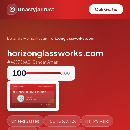
DnastyjaTrust
Cek Gratis
Beranda
›
Pemeriksaan
›
horizonglassworks.com
horizonglassworks.com
#469756A0 · Sangat Aman
100
/ 100
United States
160.153.0.128
HTTPS Valid