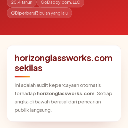
20.4 tahun
GoDaddy.com, LLC
Diperbarui
3 bulan yang lalu
horizonglassworks.com
sekilas
Ini adalah audit kepercayaan otomatis
terhadap
horizonglassworks.com
. Setiap
angka di bawah berasal dari pencarian
publik langsung.