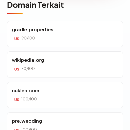
Domain Terkait
gradle.properties
90/100
US
wikipedia.org
70/100
US
nuklea.com
100/100
US
pre.wedding
100/100