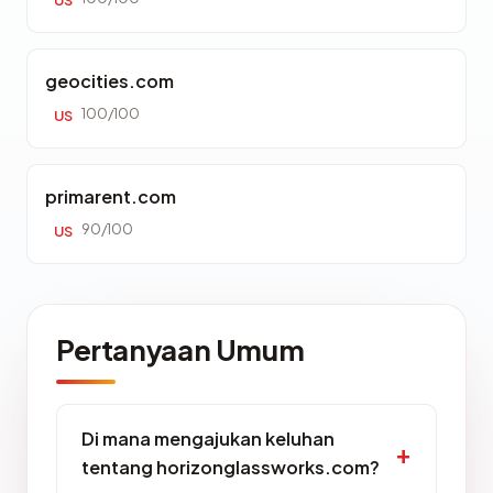
US
geocities.com
100/100
US
primarent.com
90/100
US
Pertanyaan Umum
Di mana mengajukan keluhan
tentang horizonglassworks.com?