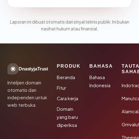
Laporan ini dibuat otomatis dari sinyal teknis publik. Ini bukan
nasihat hukum atau finansial.
PRODUK
BAHASA
TAUT
DnastyjaTrust
SAHA
Beranda
Bahasa
Intelijen domain
Indonesia
Indotra
Fitur
otomatis dan
independen untuk
Cara kerja
Manutc
web terbuka.
Domain
Alamca
yang baru
Gmvalu
diperiksa
Theexj