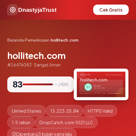
DnastyjaTrust
Cek Gratis
Beranda
›
Pemeriksaan
›
hollitech.com
hollitech.com
#26476083 · Sangat Aman
83
/ 100
United States
13.223.25.84
HTTPS Valid
1.5 tahun
DropCatch.com 1021 LLC
Diperbarui
3 bulan yang lalu