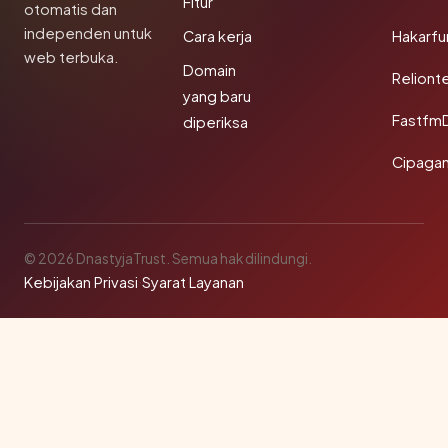
Fitur
otomatis dan
independen untuk
Cara kerja
Hakarfu
web terbuka.
Domain
Reliont
yang baru
Fastfm
diperiksa
Cipagan
© 2026 DnastyjaTrust. Semua hak dilindungi.
Kebijakan Privasi
·
Syarat Layanan