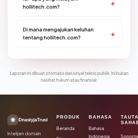
hollitech.com?
Di mana mengajukan keluhan
tentang hollitech.com?
Laporan ini dibuat otomatis dari sinyal teknis publik. Ini bukan
nasihat hukum atau finansial.
PRODUK
BAHASA
TAUT
DnastyjaTrust
SAHA
Beranda
Bahasa
Intelijen domain
Indonesia
Sonorn