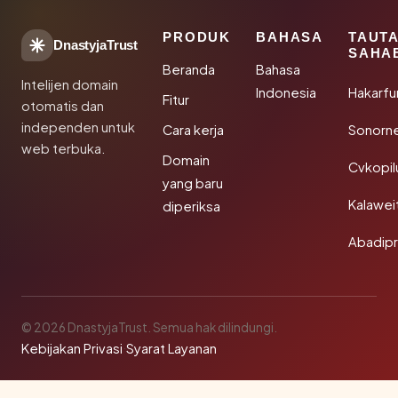
PRODUK
BAHASA
TAUT
DnastyjaTrust
SAHA
Beranda
Bahasa
Intelijen domain
Indonesia
Hakarfu
Fitur
otomatis dan
independen untuk
Cara kerja
Sonorn
web terbuka.
Domain
Cvkopil
yang baru
Kalawei
diperiksa
Abadip
© 2026 DnastyjaTrust. Semua hak dilindungi.
Kebijakan Privasi
·
Syarat Layanan