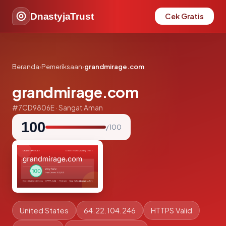
DnastyjaTrust
Cek Gratis
Beranda
›
Pemeriksaan
›
grandmirage.com
grandmirage.com
#7CD9806E · Sangat Aman
100
/ 100
United States
64.22.104.246
HTTPS Valid