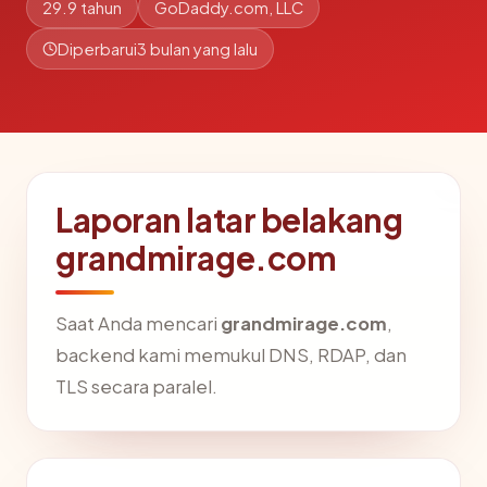
29.9 tahun
GoDaddy.com, LLC
Diperbarui
3 bulan yang lalu
Laporan latar belakang
grandmirage.com
Saat Anda mencari
grandmirage.com
,
backend kami memukul DNS, RDAP, dan
TLS secara paralel.