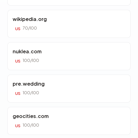
wikipedia.org
70/100
US
nuklea.com
100/100
US
pre.wedding
100/100
US
geocities.com
100/100
US