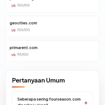
100/100
US
geocities.com
100/100
US
primarent.com
90/100
US
Pertanyaan Umum
Seberapa sering fourseason.com