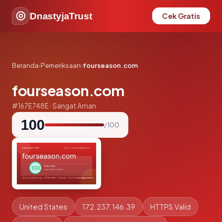
DnastyjaTrust
Cek Gratis
Beranda
›
Pemeriksaan
›
fourseason.com
fourseason.com
#167E748E · Sangat Aman
100
/ 100
United States
172.237.146.39
HTTPS Valid