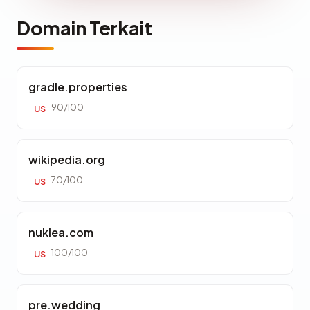
Domain Terkait
gradle.properties
90/100
US
wikipedia.org
70/100
US
nuklea.com
100/100
US
pre.wedding