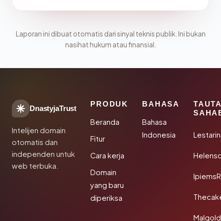
Laporan ini dibuat otomatis dari sinyal teknis publik. Ini bukan
nasihat hukum atau finansial.
PRODUK
BAHASA
TAUT
DnastyjaTrust
SAHA
Beranda
Bahasa
Intelijen domain
Indonesia
Lestari
Fitur
otomatis dan
independen untuk
Cara kerja
Helensc
web terbuka.
Domain
IpiemsR
yang baru
Thecak
diperiksa
Malgol