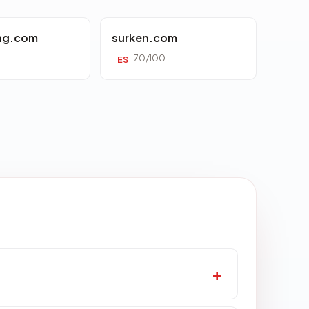
ing.com
surken.com
70/100
ES