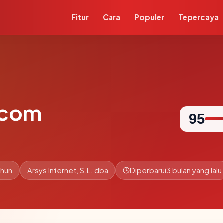
Fitur
Cara
Populer
Tepercaya
.com
95
ahun
Arsys Internet, S.L. dba
Diperbarui
3 bulan yang lalu