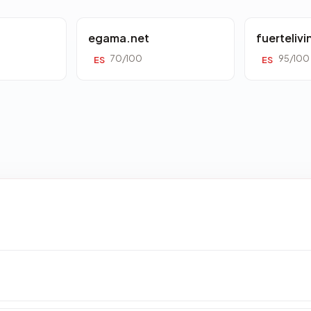
egama.net
fuerteliv
70/100
95/100
ES
ES