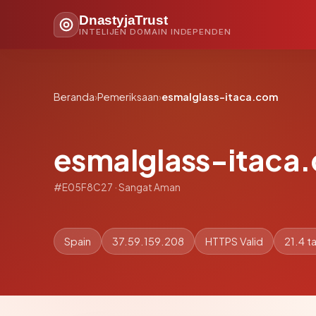
DnastyjaTrust
INTELIJEN DOMAIN INDEPENDEN
Beranda
›
Pemeriksaan
›
esmalglass-itaca.com
esmalglass-itaca
#E05F8C27 · Sangat Aman
Spain
37.59.159.208
HTTPS Valid
21.4 t