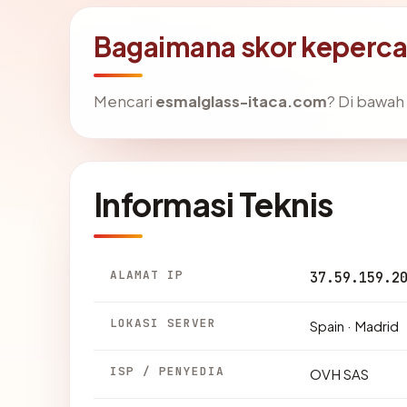
Bagaimana skor keperc
Mencari
esmalglass-itaca.com
? Di bawah 
Informasi Teknis
ALAMAT IP
37.59.159.2
LOKASI SERVER
Spain · Madrid
ISP / PENYEDIA
OVH SAS