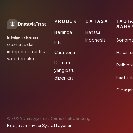
PRODUK
BAHASA
TAUT
DnastyjaTrust
SAHA
Beranda
Bahasa
Intelijen domain
Indonesia
Sonorn
Fitur
otomatis dan
independen untuk
Cara kerja
Hakarfu
web terbuka.
Domain
Reliont
yang baru
Fastfm
diperiksa
Cipagan
© 2026 DnastyjaTrust. Semua hak dilindungi.
Kebijakan Privasi
·
Syarat Layanan