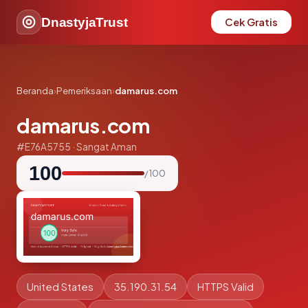
DnastyjaTrust
Cek Gratis
Beranda
›
Pemeriksaan
›
damarus.com
damarus.com
#E76A5755 · Sangat Aman
100
/ 100
United States
35.190.31.54
HTTPS Valid