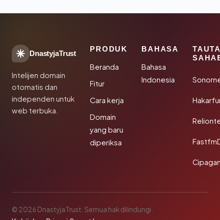
PRODUK
BAHASA
TAUT
DnastyjaTrust
SAHA
Beranda
Bahasa
Intelijen domain
Indonesia
Sonorn
Fitur
otomatis dan
independen untuk
Cara kerja
Hakarfu
web terbuka.
Domain
Reliont
yang baru
Fastfm
diperiksa
Cipagan
© 2026 DnastyjaTrust. Semua hak dilindungi.