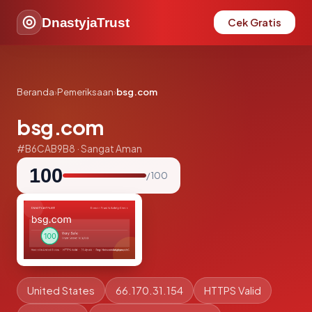
DnastyjaTrust
Cek Gratis
Beranda
›
Pemeriksaan
›
bsg.com
bsg.com
#B6CAB9B8 · Sangat Aman
100
/ 100
United States
66.170.31.154
HTTPS Valid