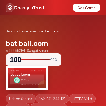
DnastyjaTrust
Cek Gratis
Beranda
›
Pemeriksaan
›
batibali.com
batibali.com
#958552E4 · Sangat Aman
100
/ 100
United States
162.241.244.121
HTTPS Valid