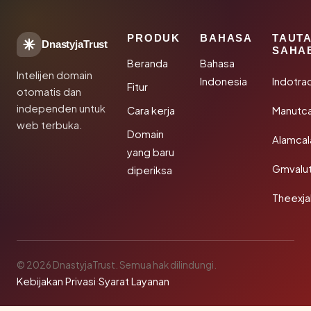
PRODUK
BAHASA
TAUT
DnastyjaTrust
SAHA
Beranda
Bahasa
Intelijen domain
Indonesia
Indotra
Fitur
otomatis dan
independen untuk
Cara kerja
Manutc
web terbuka.
Domain
Alamca
yang baru
Gmvalu
diperiksa
Theexj
© 2026 DnastyjaTrust. Semua hak dilindungi.
Kebijakan Privasi
·
Syarat Layanan