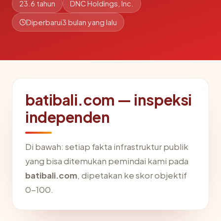
23.6 tahun
DNC Holdings, Inc.
Diperbarui
3 bulan yang lalu
batibali.com — inspeksi
independen
Di bawah: setiap fakta infrastruktur publik
yang bisa ditemukan pemindai kami pada
batibali.com
, dipetakan ke skor objektif
0-100.