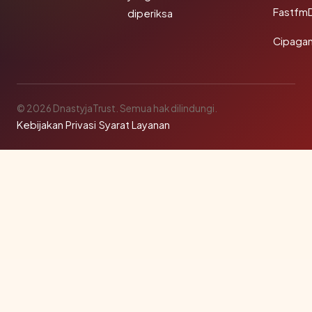
Fastfm
diperiksa
Cipagan
© 2026 DnastyjaTrust. Semua hak dilindungi.
Kebijakan Privasi
·
Syarat Layanan