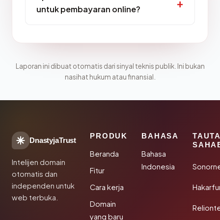
untuk pembayaran online?
Laporan ini dibuat otomatis dari sinyal teknis publik. Ini bukan
nasihat hukum atau finansial.
PRODUK
BAHASA
TAUT
DnastyjaTrust
SAHA
Beranda
Bahasa
Intelijen domain
Indonesia
Sonorn
Fitur
otomatis dan
independen untuk
Cara kerja
Hakarfu
web terbuka.
Domain
Reliont
yang baru