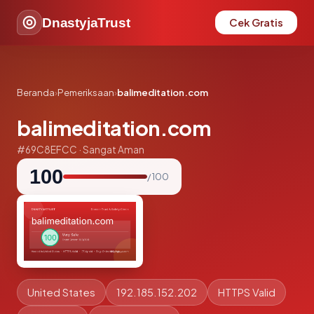
DnastyjaTrust
Cek Gratis
Beranda
›
Pemeriksaan
›
balimeditation.com
balimeditation.com
#69C8EFCC · Sangat Aman
100
/ 100
United States
192.185.152.202
HTTPS Valid