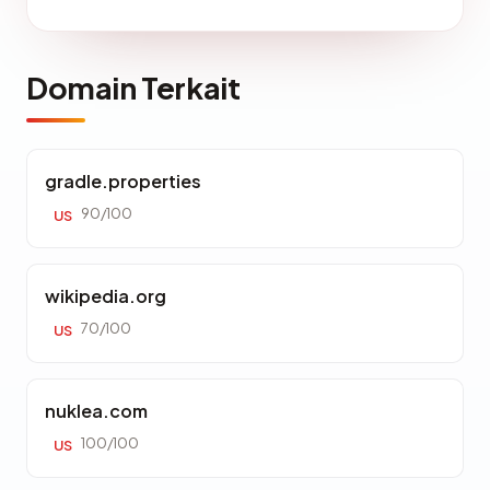
Domain Terkait
gradle.properties
90/100
US
wikipedia.org
70/100
US
nuklea.com
100/100
US