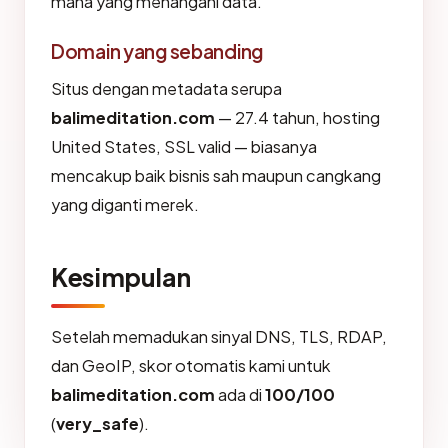
mana yang menangani data.
Domain yang sebanding
Situs dengan metadata serupa
balimeditation.com
— 27.4 tahun, hosting
United States, SSL valid — biasanya
mencakup baik bisnis sah maupun cangkang
yang diganti merek.
Kesimpulan
Setelah memadukan sinyal DNS, TLS, RDAP,
dan GeoIP, skor otomatis kami untuk
balimeditation.com
ada di
100/100
(
very_safe
).