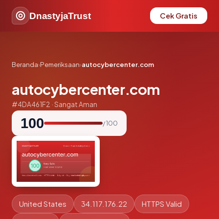
DnastyjaTrust
Cek Gratis
Beranda
›
Pemeriksaan
›
autocybercenter.com
autocybercenter.com
#4DA461F2 · Sangat Aman
100
/ 100
United States
34.117.176.22
HTTPS Valid