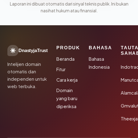
Laporan ini dibuat otomatis dari sinyal teknis publik. Ini bukan
nasihat hukum atau finansial.
PRODUK
BAHASA
TAUT
DnastyjaTrust
SAHA
Beranda
Bahasa
Intelijen domain
Indonesia
Indotra
Fitur
otomatis dan
independen untuk
Cara kerja
Manutc
web terbuka.
Domain
Alamca
yang baru
Gmvalu
diperiksa
Theexj