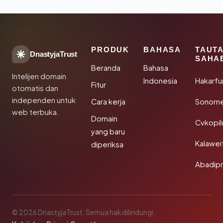
PRODUK
BAHASA
TAUT
DnastyjaTrust
SAHA
Beranda
Bahasa
Intelijen domain
Indonesia
Hakarfu
Fitur
otomatis dan
independen untuk
Cara kerja
Sonorn
web terbuka.
Domain
Cvkopil
yang baru
Kalawei
diperiksa
Abadip
© 2026 DnastyjaTrust. Semua hak dilindungi.