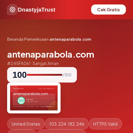
DnastyjaTrust
Cek Gratis
Beranda
›
Pemeriksaan
›
antenaparabola.com
antenaparabola.com
#245FA061 · Sangat Aman
100
/ 100
United States
103.224.182.246
HTTPS Valid