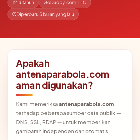
12.8 tahun
GoDaddy.com, LLC
Diperbarui
3 bulan yang lalu
Apakah
antenaparabola.com
aman digunakan?
Kami memeriksa
antenaparabola.com
terhadap beberapa sumber data publik —
DNS, SSL, RDAP — untuk memberikan
gambaran independen dan otomatis.