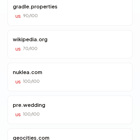
gradle.properties
90/100
US
wikipedia.org
70/100
US
nuklea.com
100/100
US
pre.wedding
100/100
US
geocities.com