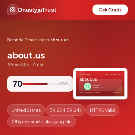
DnastyjaTrust
Cek Gratis
Beranda
›
Pemeriksaan
›
about.us
about.us
#986E05E1 · Aman
70
/ 100
United States
34.204.39.241
HTTPS Valid
Diperbarui
3 bulan yang lalu