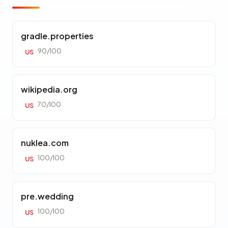
gradle.properties
90/100
US
wikipedia.org
70/100
US
nuklea.com
100/100
US
pre.wedding
100/100
US