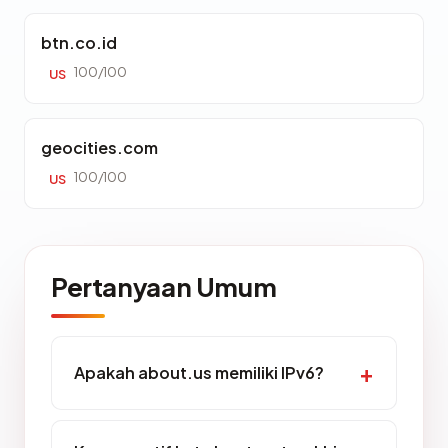
btn.co.id
100/100
US
geocities.com
100/100
US
Pertanyaan Umum
Apakah about.us memiliki IPv6?