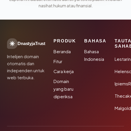
nasihat hukum atau finansial.
PRODUK
BAHASA
TAUT
DnastyjaTrust
SAHA
Beranda
Bahasa
Intelijen domain
Indonesia
Lestari
Fitur
otomatis dan
independen untuk
Cara kerja
Helensc
web terbuka.
Domain
IpiemsR
yang baru
Thecak
diperiksa
Malgol