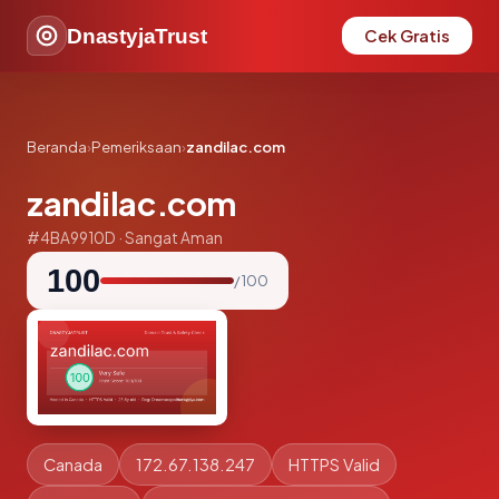
DnastyjaTrust
Cek Gratis
Beranda
›
Pemeriksaan
›
zandilac.com
zandilac.com
#4BA9910D · Sangat Aman
100
/ 100
Canada
172.67.138.247
HTTPS Valid