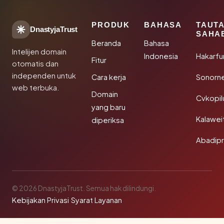
PRODUK
BAHASA
TAUT
DnastyjaTrust
SAHA
Beranda
Bahasa
Intelijen domain
Indonesia
Hakarfu
Fitur
otomatis dan
independen untuk
Cara kerja
Sonorn
web terbuka.
Domain
Cvkopil
yang baru
Kalawei
diperiksa
Abadip
© 2026 DnastyjaTrust. Semua hak dilindungi.
Kebijakan Privasi
·
Syarat Layanan