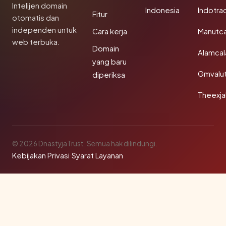
Intelijen domain
Indonesia
Indotra
Fitur
otomatis dan
independen untuk
Cara kerja
Manutc
web terbuka.
Domain
Alamca
yang baru
Gmvalu
diperiksa
Theexj
© 2026 DnastyjaTrust. Semua hak dilindungi.
Kebijakan Privasi
·
Syarat Layanan