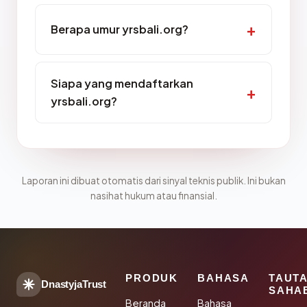
Berapa umur yrsbali.org?
Siapa yang mendaftarkan
yrsbali.org?
Laporan ini dibuat otomatis dari sinyal teknis publik. Ini bukan
nasihat hukum atau finansial.
PRODUK
BAHASA
TAUT
DnastyjaTrust
SAHA
Beranda
Bahasa