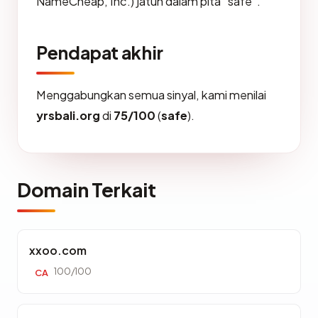
NameCheap, Inc.) jatuh dalam pita "safe".
Pendapat akhir
Menggabungkan semua sinyal, kami menilai
yrsbali.org
di
75/100
(
safe
).
Domain Terkait
xxoo.com
100/100
CA