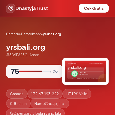
DnastyjaTrust
Cek Gratis
Beranda
›
Pemeriksaan
›
yrsbali.org
yrsbali.org
#509F623C · Aman
75
/ 100
Canada
172.67.193.222
HTTPS Valid
0.8 tahun
NameCheap, Inc.
Diperbarui
3 bulan yang lalu