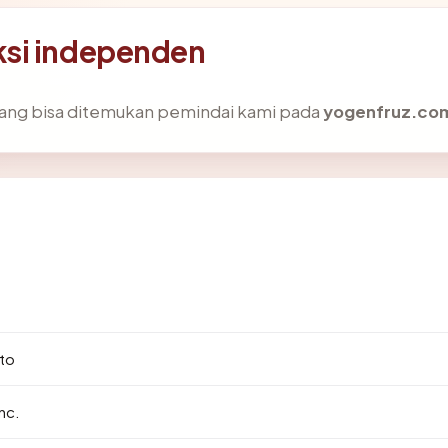
ksi independen
k yang bisa ditemukan pemindai kami pada
yogenfruz.co
9
to
nc.