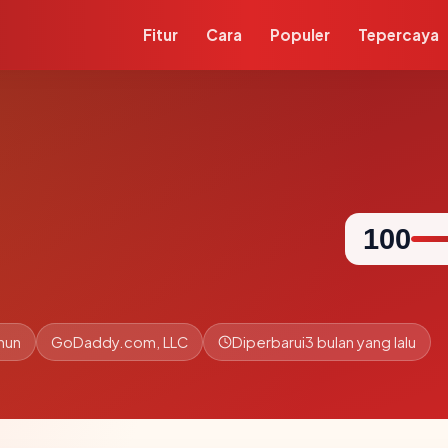
Fitur
Cara
Populer
Tepercaya
100
hun
GoDaddy.com, LLC
Diperbarui
3 bulan yang lalu