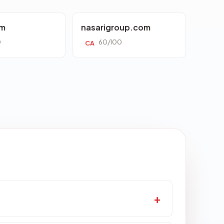
om
nasarigroup.com
0
60/100
CA