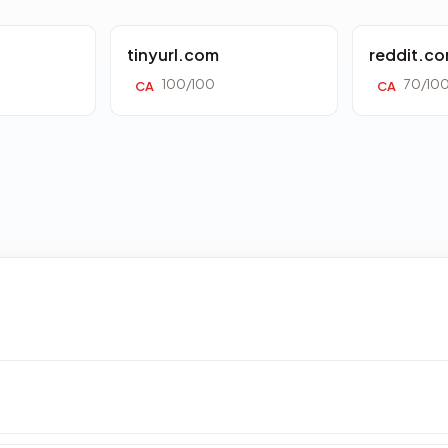
tinyurl.com
reddit.c
100/100
70/10
CA
CA