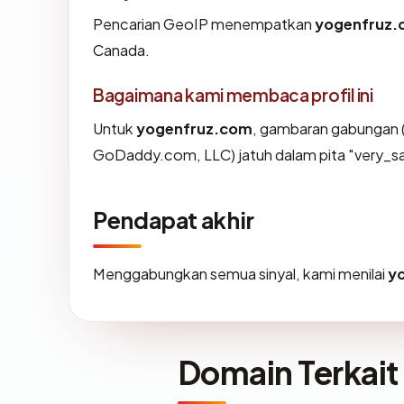
Pencarian GeoIP menempatkan
yogenfruz
Canada.
Bagaimana kami membaca profil ini
Untuk
yogenfruz.com
, gambaran gabungan 
GoDaddy.com, LLC) jatuh dalam pita "very_sa
Pendapat akhir
Menggabungkan semua sinyal, kami menilai
y
Domain Terkait