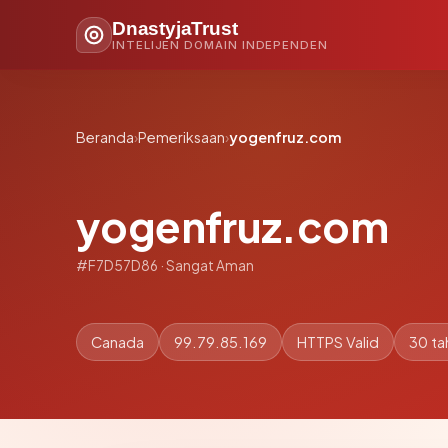
DnastyjaTrust
INTELIJEN DOMAIN INDEPENDEN
Beranda
›
Pemeriksaan
›
yogenfruz.com
yogenfruz.com
#F7D57D86 · Sangat Aman
Canada
99.79.85.169
HTTPS Valid
30 ta