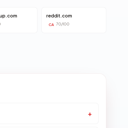
oup.com
reddit.com
0
70/100
CA