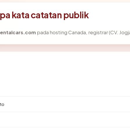
a kata catatan publik
entalcars.com
pada hosting Canada, registrar (CV. Jogj
3
to
.