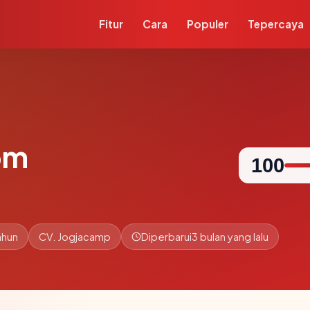
Fitur
Cara
Populer
Tepercaya
om
100
ahun
CV. Jogjacamp
Diperbarui
3 bulan yang lalu