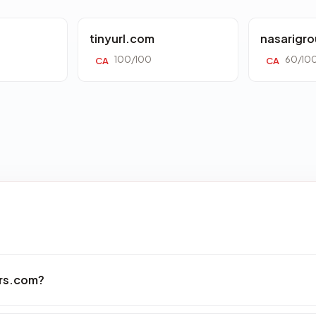
tinyurl.com
nasarigr
100/100
60/10
CA
CA
ars.com?