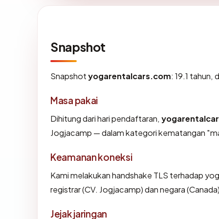
Snapshot
Snapshot
yogarentalcars.com
: 19.1 tahun,
Masa pakai
Dihitung dari hari pendaftaran,
yogarentalca
Jogjacamp — dalam kategori kematangan "ma
Keamanan koneksi
Kami melakukan handshake TLS terhadap yo
registrar (CV. Jogjacamp) dan negara (Canada
Jejak jaringan