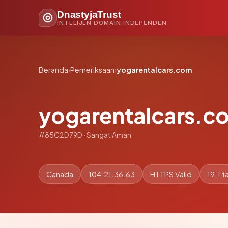
DnastyjaTrust
INTELIJEN DOMAIN INDEPENDEN
Beranda
›
Pemeriksaan
›
yogarentalcars.com
yogarentalcars.c
#85C2D79D · Sangat Aman
Canada
104.21.36.63
HTTPS Valid
19.1 t