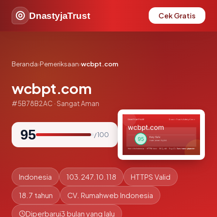
DnastyjaTrust
Cek Gratis
Beranda
›
Pemeriksaan
›
wcbpt.com
wcbpt.com
#5B78B2AC · Sangat Aman
95
/ 100
Indonesia
103.247.10.118
HTTPS Valid
18.7 tahun
CV. Rumahweb Indonesia
Diperbarui
3 bulan yang lalu