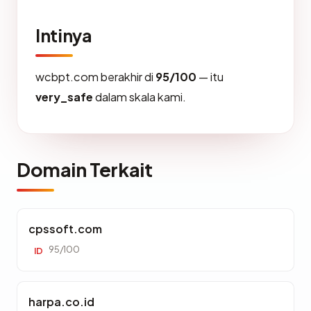
Intinya
wcbpt.com berakhir di
95/100
— itu
very_safe
dalam skala kami.
Domain Terkait
cpssoft.com
95/100
ID
harpa.co.id