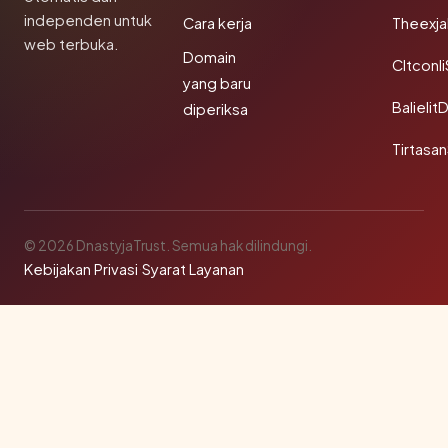
independen untuk
Cara kerja
Theexj
web terbuka.
Domain
Cltconl
yang baru
Balielit
diperiksa
Tirtasa
© 2026 DnastyjaTrust. Semua hak dilindungi.
Kebijakan Privasi
·
Syarat Layanan