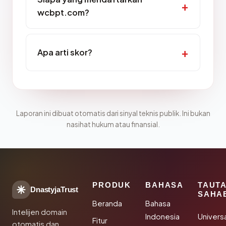
wcbpt.com?
Apa arti skor?
Laporan ini dibuat otomatis dari sinyal teknis publik. Ini bukan
nasihat hukum atau finansial.
PRODUK
BAHASA
TAUT
DnastyjaTrust
SAHA
Beranda
Bahasa
Intelijen domain
Indonesia
Univers
Fitur
otomatis dan